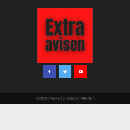
@2024 | Ansvarlig redaktør: Atle Skift