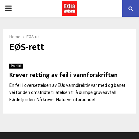
PRIMARY
MENU
Home
EØS-rett
EØS-rett
Politikk
Krever retting av feil i vannforskriften
En feil i oversettelsen av EUs vanndirektiv var med og banet
vei for den omstridte tillatelsen til å dumpe gruveavfall i
Førdefjorden. Nå krever Naturvernforbundet...