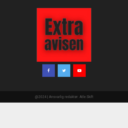
@2024 | Ansvarlig redaktør: Atle Skift