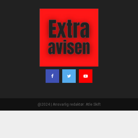
@2024 | Ansvarlig redaktør: Atle Skift