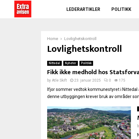
LEDERARTIKLER
POLITIKK
Home
Lovlighetskontroll
Lovlighetskontroll
Nittedal
Nyheter
Politikk
Fikk ikke medhold hos Statsforv
by
Atle Skift
23. januar 2025
0
175
Ifjor sommer vedtok kommunestyret i Nittedal å
denne utbyggingen krever bruk av områder som 