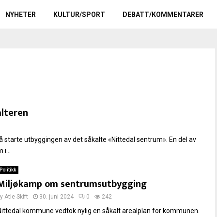
NYHETER
KULTUR/SPORT
DEBATT/KOMMENTARER
alteren
 starte utbyggingen av det såkalte «Nittedal sentrum». En del av
i...
Politikk
Miljøkamp om sentrumsutbygging
by
Atle Skift
30. juni 2024
0
242
Nittedal kommune vedtok nylig en såkalt arealplan for kommunen.