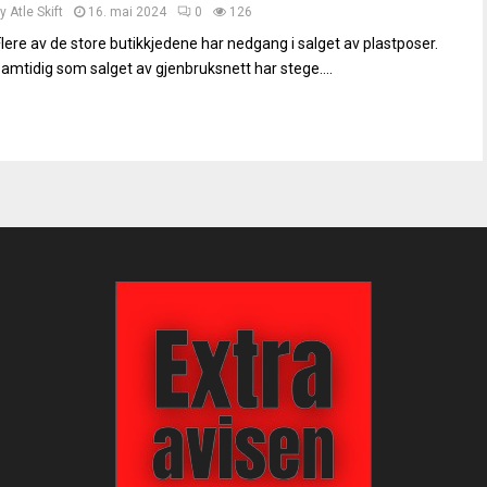
by
Atle Skift
16. mai 2024
0
126
Flere av de store butikkjedene har nedgang i salget av plastposer.
samtidig som salget av gjenbruksnett har stege....