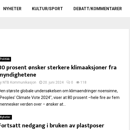
NYHETER
KULTUR/SPORT
DEBATT/KOMMENTARER
Politikk
80 prosent ønsker sterkere klimaaksjoner fra
myndighetene
by
NTB Kommunikasjon
20. juni 2024
0
118
Den største globale undersøkelsen om klimaendringer noensinne,
"Peoples’ Climate Vote 2024", viser at 80 prosent –hele fire av fem
mennesker verden over – ønsker at...
Nyheter
Fortsatt nedgang i bruken av plastposer