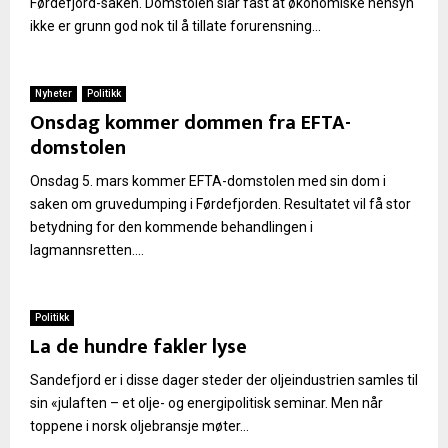
Førdefjord-saken. Domstolen slår fast at økonomiske hensyn
ikke er grunn god nok til å tillate forurensning...
Nyheter
Politikk
Onsdag kommer dommen fra EFTA-
domstolen
Onsdag 5. mars kommer EFTA-domstolen med sin dom i
saken om gruvedumping i Førdefjorden. Resultatet vil få stor
betydning for den kommende behandlingen i
lagmannsretten....
Politikk
La de hundre fakler lyse
Sandefjord er i disse dager steder der oljeindustrien samles til
sin «julaften – et olje- og energipolitisk seminar. Men når
toppene i norsk oljebransje møter...