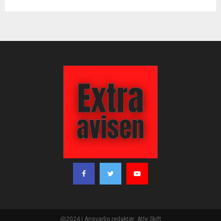
@2024 | Ansvarlig redaktør: Atle Skift