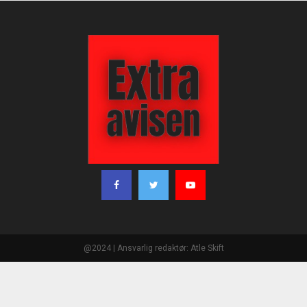
@2024 | Ansvarlig redaktør: Atle Skift