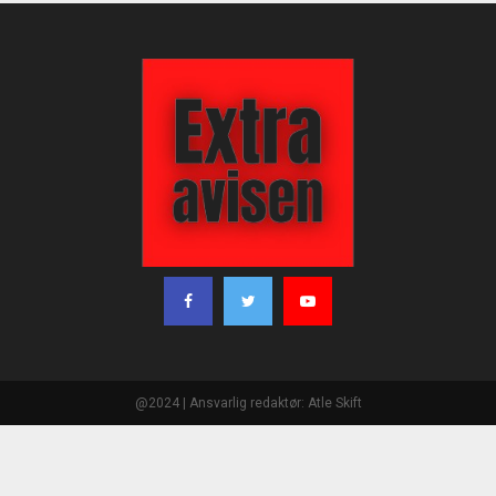
@2024 | Ansvarlig redaktør: Atle Skift