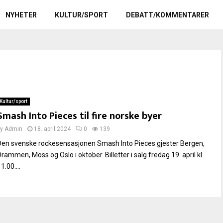
NYHETER
KULTUR/SPORT
DEBATT/KOMMENTARER
Kultur/sport
Smash Into Pieces til fire norske byer
by
Admin
18. april 2024
0
139
Den svenske rockesensasjonen Smash Into Pieces gjester Bergen,
rammen, Moss og Oslo i oktober. Billetter i salg fredag 19. april kl.
1.00....