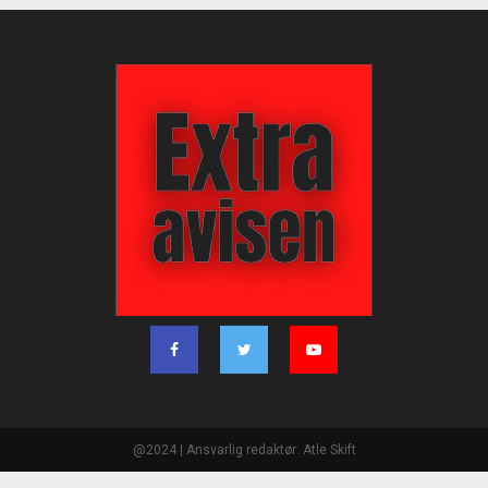
@2024 | Ansvarlig redaktør: Atle Skift