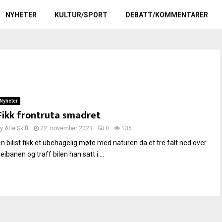
NYHETER
KULTUR/SPORT
DEBATT/KOMMENTARER
Nyheter
Fikk frontruta smadret
by
Atle Skift
22. november 2023
0
135
En bilist fikk et ubehagelig møte med naturen da et tre falt ned over
eibanen og traff bilen han satt i....