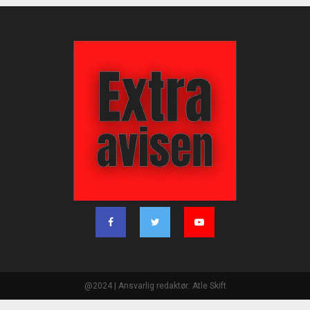
@2024 | Ansvarlig redaktør: Atle Skift