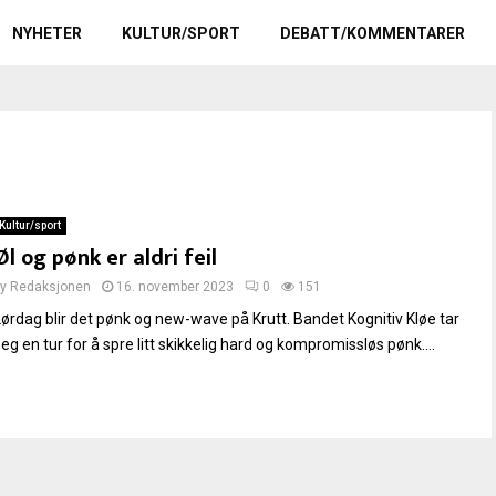
NYHETER
KULTUR/SPORT
DEBATT/KOMMENTARER
Kultur/sport
Øl og pønk er aldri feil
by
Redaksjonen
16. november 2023
0
151
Lørdag blir det pønk og new-wave på Krutt. Bandet Kognitiv Kløe tar
eg en tur for å spre litt skikkelig hard og kompromissløs pønk....