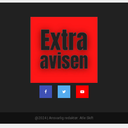
@2024 | Ansvarlig redaktør: Atle Skift