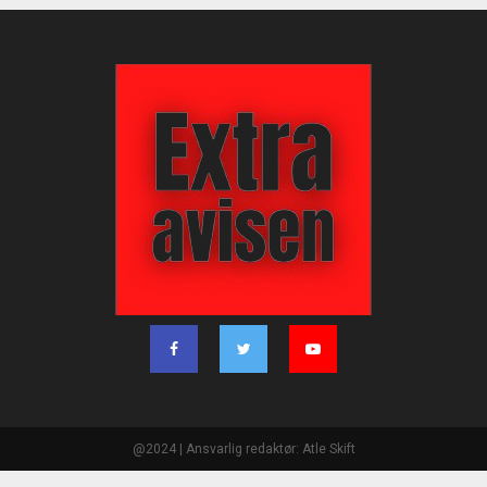
@2024 | Ansvarlig redaktør: Atle Skift