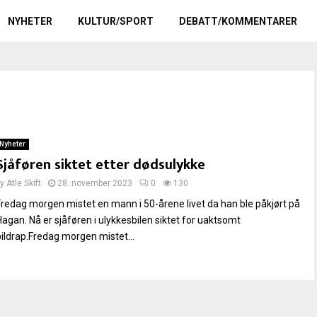
NYHETER
KULTUR/SPORT
DEBATT/KOMMENTARER
Nyheter
Sjåføren siktet etter dødsulykke
by
Atle Skift
28. november 2023
0
130
Fredag morgen mistet en mann i 50-årene livet da han ble påkjørt på
Hagan. Nå er sjåføren i ulykkesbilen siktet for uaktsomt
bildrap.Fredag morgen mistet...