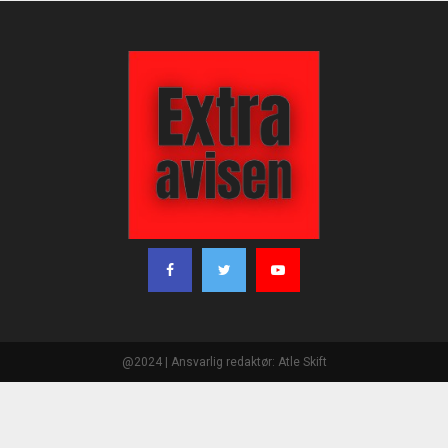
@2024 | Ansvarlig redaktør: Atle Skift