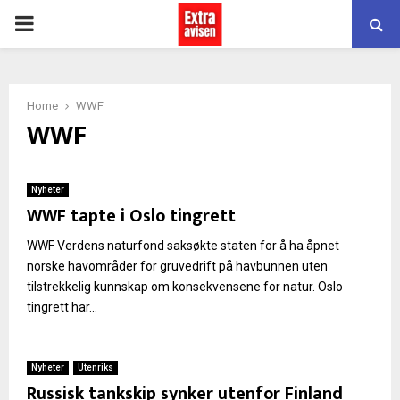
PRIMARY
MENU
Home
WWF
WWF
Nyheter
WWF tapte i Oslo tingrett
WWF Verdens naturfond saksøkte staten for å ha åpnet
norske havområder for gruvedrift på havbunnen uten
tilstrekkelig kunnskap om konsekvensene for natur. Oslo
tingrett har...
Nyheter
Utenriks
Russisk tankskip synker utenfor Finland