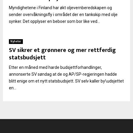
Myndighetene i Finland har økt oljevernberedskapen og
sender overvåkningsfly i området der en tankskip med olje
synker. Det opplyser en beboer som bor like ved...
Nyheter
SV sikrer et grønnere og mer rettferdig
statsbudsjett
Etter en måned med harde budsjettforhandlinger,
annonserte SV søndag at de og AP/SP-regjeringen hadde
blitt enige om et nytt statsbudsjett. SV selv kaller by\udsjettet
en...