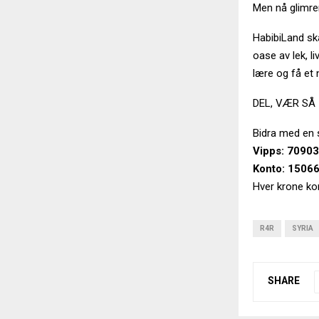
Men nå glimrer
HabibiLand ska
oase av lek, l
lære og få et 
DEL, VÆR SÅ 
Bidra med en 
Vipps: 7090
Konto: 1506
Hver krone kom
R4R
SYRIA
SHARE