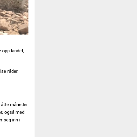
e opp landet,
lse råder.
 i åtte måneder
der, også med
r seg inn i