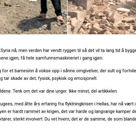
 Syria nå, men verden har vendt ryggen til så det vil ta lang tid å bygg
ene igjen, få hele samfunnsmaskineriet i gang igjen.
g for et barnesinn å vokse opp i sånne omgivelser, der sult og fortvile
ng tar skade av det; fysisk, psykisk og emosjonelt.
ildene. Tenk om det var dine unger. Ikke minst, del artikkelen.
gees, med åtte års erfaring fra flyktningkrisen i Hellas, har nå vært
Byen er hardt rammet av krigen, det var harde og langvarige kamper 
tører, sterkt involvert. Du vet hvem, det er de samme, de som blande