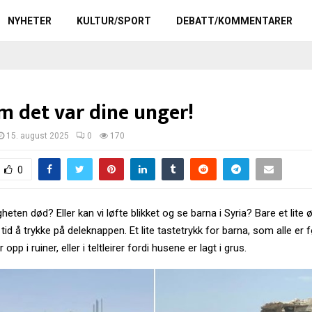
NYHETER
KULTUR/SPORT
DEBATT/KOMMENTARER
m det var dine unger!
15. august 2025
0
170
0
heten død? Eller kan vi løfte blikket og se barna i Syria? Bare et lite ø
 tid å trykke på deleknappen. Et lite tastetrykk for barna, som alle er f
pp i ruiner, eller i teltleirer fordi husene er lagt i grus.