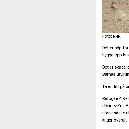
Foto: R4R
Det er håp for
bygge opp hus
Det er skadeli
Barnas utvikli
Ta en titt på b
Refugee 4 Refu
i Deir ezZor. 
utenlandske ak
kriger overalt.