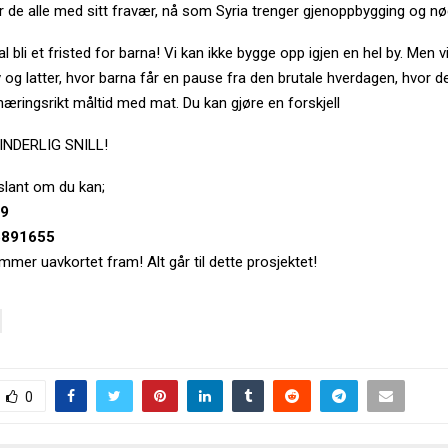
 de alle med sitt fravær, nå som Syria trenger gjenoppbygging og nø
l bli et fristed for barna! Vi kan ikke bygge opp igjen en hel by. Men 
iv og latter, hvor barna får en pause fra den brutale hverdagen, hvor d
næringsrikt måltid med mat. Du kan gjøre en forskjell
INDERLIG SNILL!
slant om du kan;
39
6891655
mer uavkortet fram! Alt går til dette prosjektet!
0