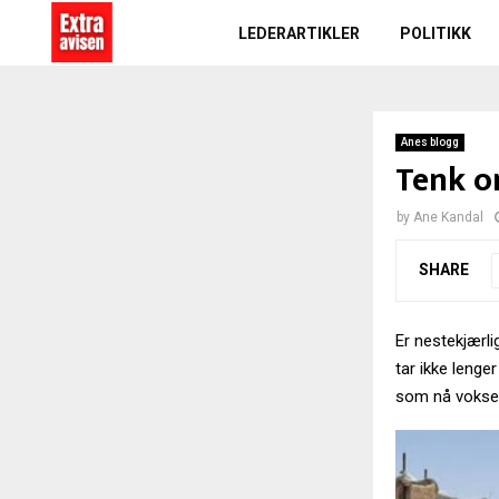
LEDERARTIKLER
POLITIKK
Anes blogg
Tenk o
by
Ane Kandal
SHARE
Er nestekjærlig
tar ikke lenger
som nå vokser o