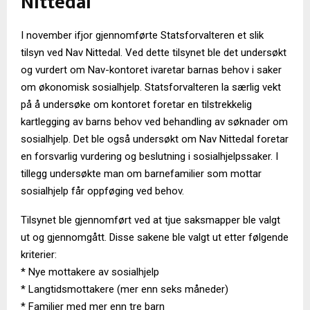
Nittedal
I november ifjor gjennomførte Statsforvalteren et slik
tilsyn ved Nav Nittedal. Ved dette tilsynet ble det undersøkt
og vurdert om Nav-kontoret ivaretar barnas behov i saker
om økonomisk sosialhjelp. Statsforvalteren la særlig vekt
på å undersøke om kontoret foretar en tilstrekkelig
kartlegging av barns behov ved behandling av søknader om
sosialhjelp. Det ble også undersøkt om Nav Nittedal foretar
en forsvarlig vurdering og beslutning i sosialhjelpssaker. I
tillegg undersøkte man om barnefamilier som mottar
sosialhjelp får oppføging ved behov.
Tilsynet ble gjennomført ved at tjue saksmapper ble valgt
ut og gjennomgått. Disse sakene ble valgt ut etter følgende
kriterier:
* Nye mottakere av sosialhjelp
* Langtidsmottakere (mer enn seks måneder)
* Familier med mer enn tre barn