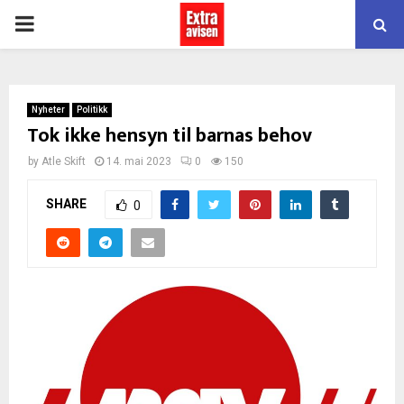
PRIMARY
MENU
Nyheter
Politikk
Tok ikke hensyn til barnas behov
by
Atle Skift
14. mai 2023
0
150
SHARE
0