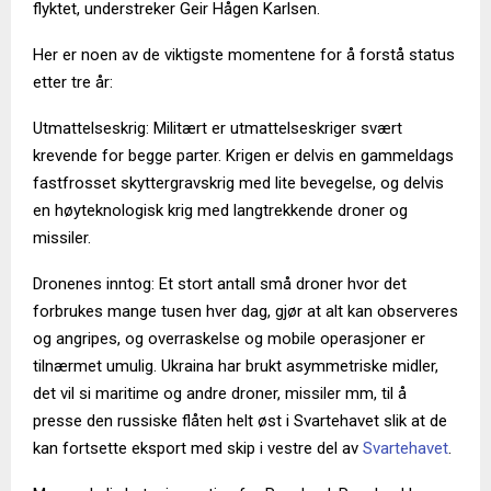
flyktet, understreker Geir Hågen Karlsen.
Her er noen av de viktigste momentene for å forstå status
etter tre år:
Utmattelseskrig: Militært er utmattelseskriger svært
krevende for begge parter. Krigen er delvis en gammeldags
fastfrosset skyttergravskrig med lite bevegelse, og delvis
en høyteknologisk krig med langtrekkende droner og
missiler.
Dronenes inntog: Et stort antall små droner hvor det
forbrukes mange tusen hver dag, gjør at alt kan observeres
og angripes, og overraskelse og mobile operasjoner er
tilnærmet umulig. Ukraina har brukt asymmetriske midler,
det vil si maritime og andre droner, missiler mm, til å
presse den russiske flåten helt øst i Svartehavet slik at de
kan fortsette eksport med skip i vestre del av
Svartehavet
.