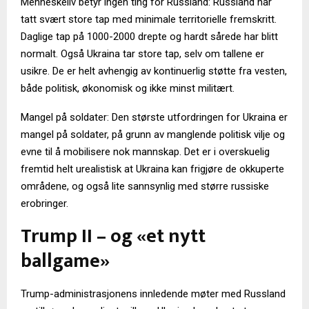
Menneskeliv betyr ingen ting for Russland: Russland har
tatt svært store tap med minimale territorielle fremskritt.
Daglige tap på 1000-2000 drepte og hardt sårede har blitt
normalt. Også Ukraina tar store tap, selv om tallene er
usikre. De er helt avhengig av kontinuerlig støtte fra vesten,
både politisk, økonomisk og ikke minst militært.
Mangel på soldater: Den største utfordringen for Ukraina er
mangel på soldater, på grunn av manglende politisk vilje og
evne til å mobilisere nok mannskap. Det er i overskuelig
fremtid helt urealistisk at Ukraina kan frigjøre de okkuperte
områdene, og også lite sannsynlig med større russiske
erobringer.
Trump II – og «et nytt
ballgame»
Trump-administrasjonens innledende møter med Russland