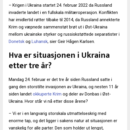
– Krigen i Ukraina startet 24. februar 2022 da Russland
invaderte landet i en fullskala militæroperasjon. Konflikten
har imidlertid røtter tilbake til 2014, da Russland annekterte
Krim og væpnede sammenstøt brøt ut i Øst-Ukraina
mellom ukrainske styrker og russiskstøttede separatister i
Donetsk
og
Luhansk
, sier Geir Hågen Karlsen.
Hva er situasjonen i Ukraina
etter tre år?
Mandag 24. februar er det tre år siden Russland satte i
gang den storstilte invasjonen av Ukraina, og nesten 11 år
siden landet
okkuperte Krim
og deler av Donbas i Øst-
Ukraina. Hvor står vi nå etter disse årene?
– Vi er i en langvarig storskala utmattelseskrig med
enorme tap, og det ligger i sakens natur at situasjonen er
vanskelig for alle parter. Den som holder ut lengst,