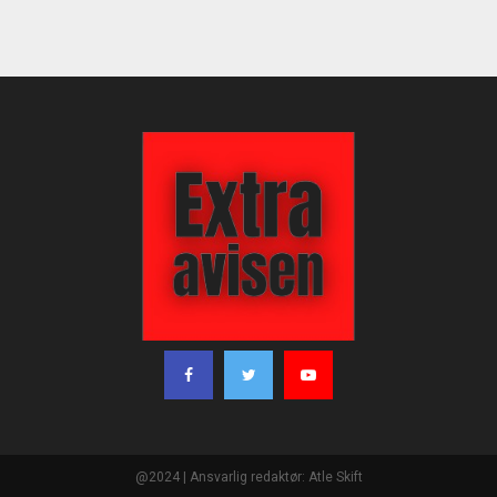
@2024 | Ansvarlig redaktør: Atle Skift