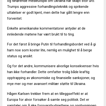
og tilhørende medieutspill om Ukraina har skapt stor uro.
Trumps aggressive forhandlingsteknikk og sprikende
uttalelser er godt kjent, men dette har gått lengre enn
forventet.
Enkelte amerikanske kommentatorer antyder at de
innledende møtene har vært brukt til to ting.
For det først å bringe Putin til forhandlingsbordet ved å gi
ham noe som koster lite, nemlig en mulighet til å berge
status og ansikt.
Og for det andre, kommunisere alvorlige konsekvenser hvis
han ikke forhandler. Dette omfatter trolig både kraftig
opptrapping av økonomiske og finansielle sanksjoner, og
mye mer og mer avansert militær støtte til Ukraina.
Hågen Karlsen trekker frem at en tilleggseffekt er at
Europa for alvor forsøker å samle seg politisk. Det er
samtaler om å øke forsvarsbudsjettene og oppbyggingen