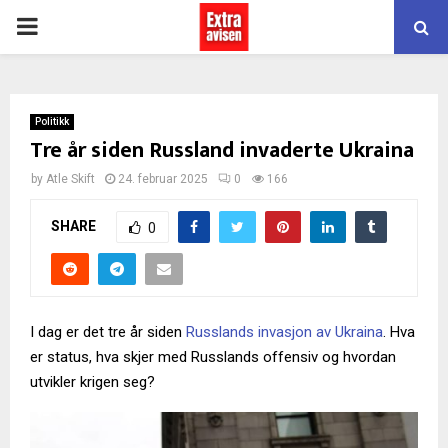
PRIMARY
MENU
Politikk
Tre år siden Russland invaderte Ukraina
by
Atle Skift
24. februar 2025
0
166
SHARE
0
I dag er det tre år siden
Russlands invasjon av Ukraina
. Hva
er status, hva skjer med Russlands offensiv og hvordan
utvikler krigen seg?