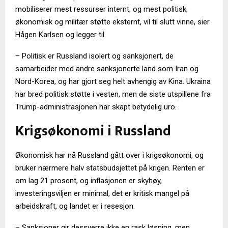
mobiliserer mest ressurser internt, og mest politisk,
økonomisk og militær støtte eksternt, vil til slutt vinne, sier
Hågen Karlsen og legger til.
– Politisk er Russland isolert og sanksjonert, de
samarbeider med andre sanksjonerte land som Iran og
Nord-Korea, og har gjort seg helt avhengig av Kina. Ukraina
har bred politisk støtte i vesten, men de siste utspillene fra
Trump-administrasjonen har skapt betydelig uro.
Krigsøkonomi i Russland
Økonomisk har nå Russland gått over i krigsøkonomi, og
bruker nærmere halv statsbudsjettet på krigen. Renten er
om lag 21 prosent, og inflasjonen er skyhøy,
investeringsviljen er minimal, det er kritisk mangel på
arbeidskraft, og landet er i resesjon.
– Sanksjoner gir dessverre ikke en rask løsning, men