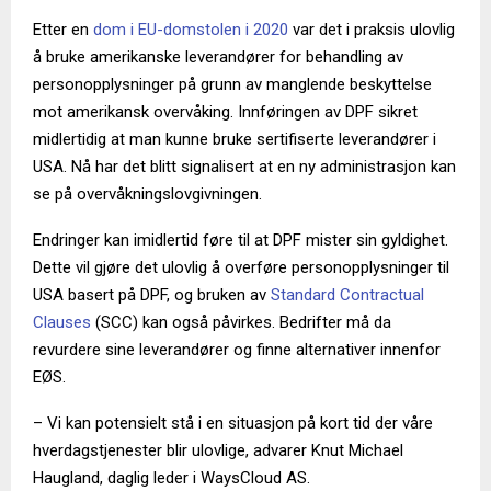
Etter en
dom i EU-domstolen i 2020
var det i praksis ulovlig
å bruke amerikanske leverandører for behandling av
personopplysninger på grunn av manglende beskyttelse
mot amerikansk overvåking. Innføringen av DPF sikret
midlertidig at man kunne bruke sertifiserte leverandører i
USA. Nå har det blitt signalisert at en ny administrasjon kan
se på overvåkningslovgivningen.
Endringer kan imidlertid føre til at DPF mister sin gyldighet.
Dette vil gjøre det ulovlig å overføre personopplysninger til
USA basert på DPF, og bruken av
Standard Contractual
Clauses
(SCC) kan også påvirkes. Bedrifter må da
revurdere sine leverandører og finne alternativer innenfor
EØS.
– Vi kan potensielt stå i en situasjon på kort tid der våre
hverdagstjenester blir ulovlige, advarer Knut Michael
Haugland, daglig leder i WaysCloud AS.