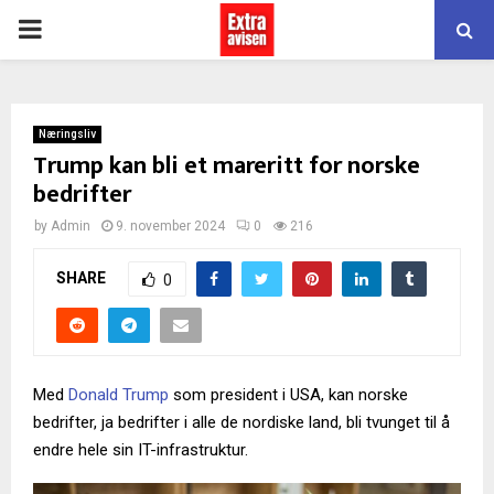
PRIMARY
MENU
Næringsliv
Trump kan bli et mareritt for norske
bedrifter
by
Admin
9. november 2024
0
216
SHARE
0
Med
Donald Trump
som president i USA, kan norske
bedrifter, ja bedrifter i alle de nordiske land, bli tvunget til å
endre hele sin IT-infrastruktur.