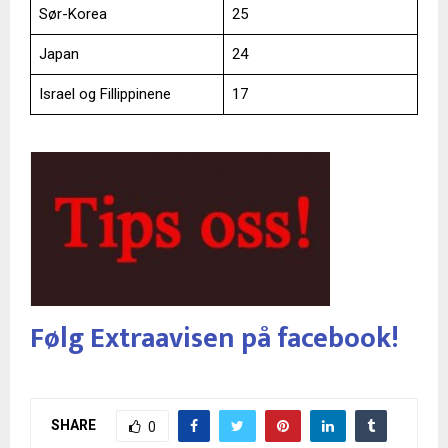
Sør-Korea
25
Japan
24
Israel og Fillippinene
17
Følg Extraavisen på facebook!
SHARE
0