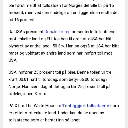
ble først meldt at tollsatsen for Norges del ville bli på 15
årosent, men ved den endelige offentliggjørelsen endte det
på 16 prosent.
Da USAs president
Donald Trump
presenterte tollsatsene
mot enkelte land og EU, tok han til orde at «USA har blitt
plyndret av andre land i 50 år». Han sa også at USA har blitt
ranet og voldtatt av andre land som har innført toll mot
USA.
USA innfører 25 prosent toll på biler. Denne tollen vil tre i
kraft 00.01 natt til torsdag, som betyr 06.00 torsdag i
Norge. Han sier i dag at det også blir 25 prosent toll på
bildeler, innen 3. mai.
På X har The White House
offentliggjort tollsatsene
som
er rettet mot enkelte land. Under kan du se noen av
tollsatsene som er hentet inn så langt: