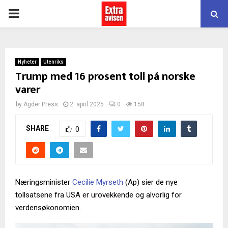
PRIMARY
MENU
Nyheter
Utenriks
Trump med 16 prosent toll på norske
varer
by
Agder Press
2. april 2025
0
158
SHARE
0
Næringsminister
Cecilie Myrseth
(Ap) sier de nye
tollsatsene fra USA er urovekkende og alvorlig for
verdensøkonomien.