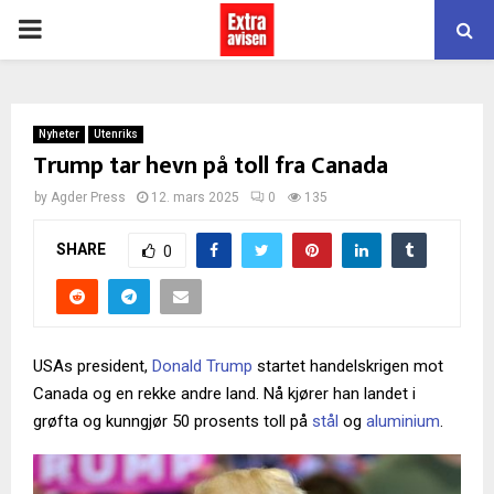
PRIMARY
MENU
Nyheter
Utenriks
Trump tar hevn på toll fra Canada
by
Agder Press
12. mars 2025
0
135
SHARE
0
USAs president,
Donald Trump
startet handelskrigen mot
Canada og en rekke andre land. Nå kjører han landet i
grøfta og kunngjør 50 prosents toll på
stål
og
aluminium
.