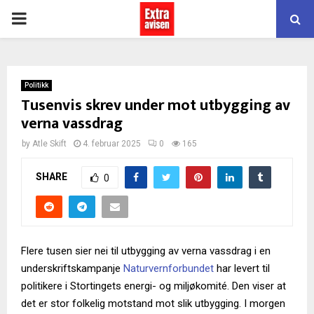
PRIMARY
MENU
Politikk
Tusenvis skrev under mot utbygging av
verna vassdrag
by
Atle Skift
4. februar 2025
0
165
SHARE
0
Flere tusen sier nei til utbygging av verna vassdrag i en
underskriftskampanje
Naturvernforbundet
har levert til
politikere i Stortingets energi- og miljøkomité. Den viser at
det er stor folkelig motstand mot slik utbygging. I morgen