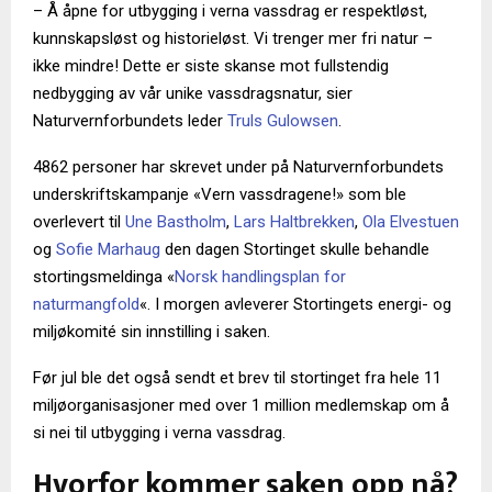
– Å åpne for utbygging i verna vassdrag er respektløst,
kunnskapsløst og historieløst. Vi trenger mer fri natur –
ikke mindre! Dette er siste skanse mot fullstendig
nedbygging av vår unike vassdragsnatur, sier
Naturvernforbundets leder
Truls Gulowsen
.
4862 personer har skrevet under på Naturvernforbundets
underskriftskampanje «Vern vassdragene!» som ble
overlevert til
Une Bastholm
,
Lars Haltbrekken
,
Ola Elvestuen
og
Sofie Marhaug
den dagen Stortinget skulle behandle
stortingsmeldinga «
Norsk handlingsplan for
naturmangfold
«. I morgen avleverer Stortingets energi- og
miljøkomité sin innstilling i saken.
Før jul ble det også sendt et brev til stortinget fra hele 11
miljøorganisasjoner med over 1 million medlemskap om å
si nei til utbygging i verna vassdrag.
Hvorfor kommer saken opp nå?