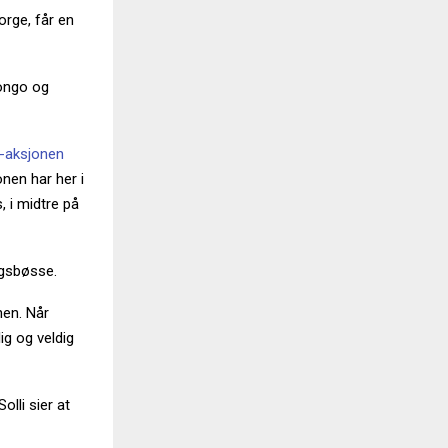
orge, får en
Kongo og
-aksjonen
nen har her i
, i midtre på
ngsbøsse.
nen. Når
lig og veldig
olli sier at