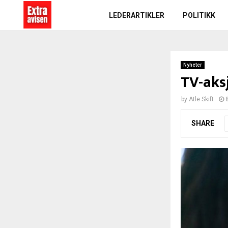
LEDERARTIKLER
POLITIKK
Nyheter
TV-aks
by
Atle Skift
SHARE