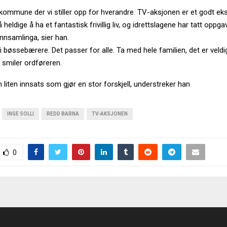
 kommune der vi stiller opp for hverandre. TV-aksjonen er et godt ek
 så heldige å ha et fantastisk frivillig liv, og idrettslagene har tatt opp
nnsamlinga, sier han.
i bøssebærere. Det passer for alle. Ta med hele familien, det er veldi
, smiler ordføreren.
 liten innsats som gjør en stor forskjell, understreker han
INGE SOLLI
REDD BARNA
TV-AKSJONEN
0