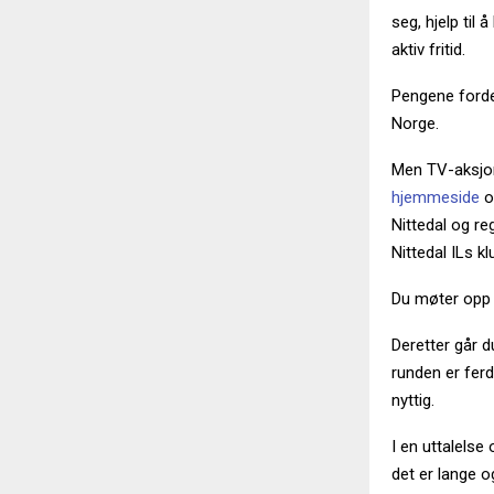
seg, hjelp til
aktiv fritid.
Pengene forde
Norge.
Men TV-aksjon
hjemmeside
o
Nittedal og re
Nittedal ILs k
Du møter opp 
Deretter går d
runden er ferdi
nyttig.
I en uttalelse
det er lange o