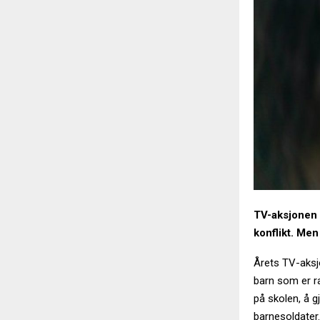
TV-aksjonen 
konflikt. Me
Årets TV-aksjo
barn som er ra
på skolen, å g
barnesoldater.