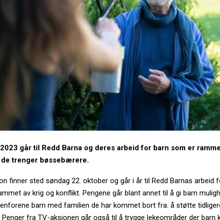
2023 går til Redd Barna og deres arbeid for barn som er rammet
n de trenger bøssebærere.
n finner sted søndag 22. oktober og går i år til Redd Barnas arbeid f
mmet av krig og konflikt. Pengene går blant annet til å gi barn muligh
jenforene barn med familien de har kommet bort fra. å støtte tidliger
 Penger fra TV-aksjonen går også til å trygge lekeområder der barn 