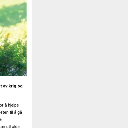
 av krig og
or å hjelpe
eten til å gå
e
kan utfolde