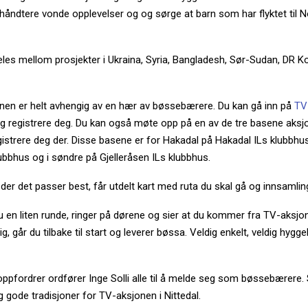
 å håndtere vonde opplevelser og og sørge at barn som har flyktet til N
les mellom prosjekter i Ukraina, Syria, Bangladesh, Sør-Sudan, DR 
en er helt avhengig av en hær av bøssebærere. Du kan gå inn på
TV
g registrere deg. Du kan også møte opp på en av de tre basene aksjo
gistrere deg der. Disse basene er for Hakadal på Hakadal ILs klubbhus
lubbhus og i søndre på Gjelleråsen ILs klubbhus.
der det passer best, får utdelt kart med ruta du skal gå og innsamli
u en liten runde, ringer på dørene og sier at du kommer fra TV-aksjo
g, går du tilbake til start og leverer bøssa. Veldig enkelt, veldig hygge
 oppfordrer ordfører Inge Solli alle til å melde seg som bøssebærere. S
g gode tradisjoner for TV-aksjonen i Nittedal.