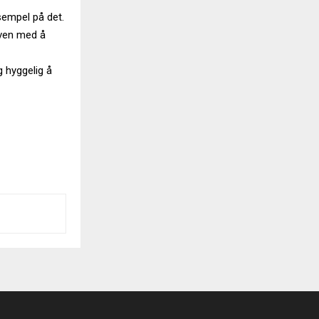
sempel på det.
gaven med å
g hyggelig å