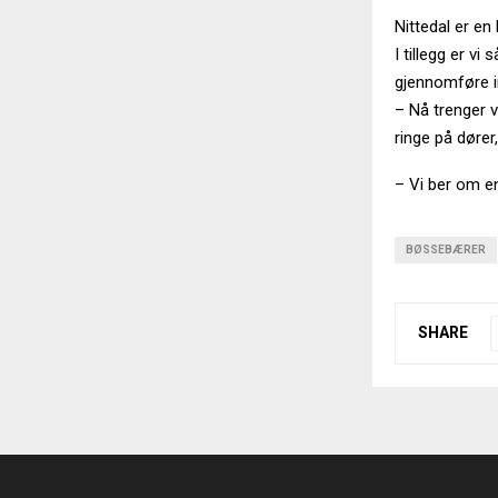
Nittedal er en
I tillegg er vi
gjennomføre i
– Nå trenger v
ringe på dører
– Vi ber om en
BØSSEBÆRER
SHARE