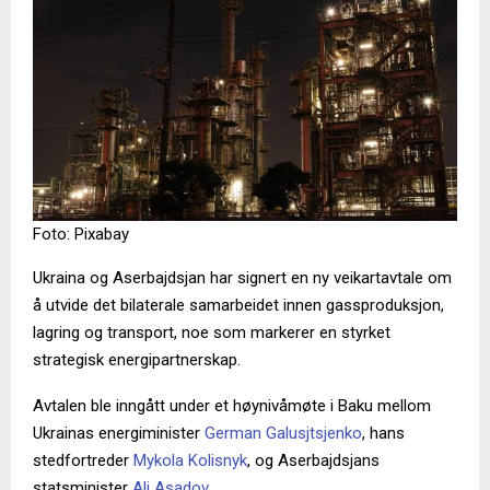
Foto: Pixabay
Ukraina og Aserbajdsjan har signert en ny veikartavtale om
å utvide det bilaterale samarbeidet innen gassproduksjon,
lagring og transport, noe som markerer en styrket
strategisk energipartnerskap.
Avtalen ble inngått under et høynivåmøte i Baku mellom
Ukrainas energiminister
German Galusjtsjenko
, hans
stedfortreder
Mykola Kolisnyk
, og Aserbajdsjans
statsminister
Ali Asadov
.