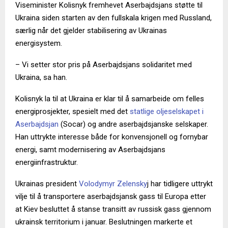
Viseminister Kolisnyk fremhevet Aserbajdsjans støtte til
Ukraina siden starten av den fullskala krigen med Russland,
særlig når det gjelder stabilisering av Ukrainas
energisystem.
– Vi setter stor pris på Aserbajdsjans solidaritet med
Ukraina, sa han.
Kolisnyk la til at Ukraina er klar til å samarbeide om felles
energiprosjekter, spesielt med det
statlige oljeselskapet i
Aserbajdsjan
(Socar) og andre aserbajdsjanske selskaper.
Han uttrykte interesse både for konvensjonell og fornybar
energi, samt modernisering av Aserbajdsjans
energiinfrastruktur.
Ukrainas president
Volodymyr Zelensky
j har tidligere uttrykt
vilje til å transportere aserbajdsjansk gass til Europa etter
at Kiev besluttet å stanse transitt av russisk gass gjennom
ukrainsk territorium i januar. Beslutningen markerte et