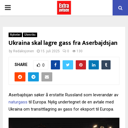
PRIMARY
MENU
Nyheter
Utenriks
Ukraina skal lagre gass fra Aserbajdsjan
by
Redaksjonen
15. juli 2025
0
130
SHARE
0
Aserbajdsjan søker å erstatte Russland som leverandør av
naturgass
til Europa. Nylig undertegnet de en avtale med
Ukraina om transittlagring av gass for eksport til Europa.