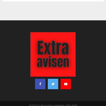
@2024 | Ansvarlig redaktør: Atle Skift