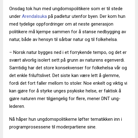
Onsdag tok hun med ungdomspolitikere som er til stede
under
Arendalsuka
på padletur utenfor byen. Der kom hun
med tydelige oppfordringer om at neste generasjon
politikere må kjempe sammen for å stanse nedbygging av
natur, både av hensyn til sårbar natur og til folkehelsa.
– Norsk natur bygges ned i et forrykende tempo, og det er
svært alvorlig isolert sett på grunn av naturens egenverdi.
Samtidig har det store konsekvenser for folkehelsa vår og
det enkle friluftslivet. Det siste kan være lett å glemme,
fordi det fort faller mellom to stoler. Noe enkelt og viktig vi
kan gjøre for å styrke unges psykiske helse, er faktisk å
gjøre naturen mer tilgjengelig for flere, mener DNT ung-
lederen.
Nå håper hun ungdomspolitikerne løfter tematikken inn i
programprosessene til moderpartiene sine.