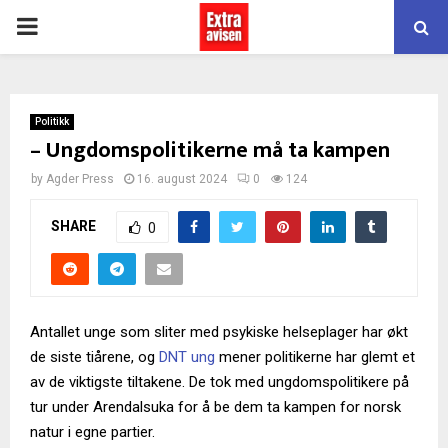
PRIMARY
MENU
Politikk
– Ungdomspolitikerne må ta kampen
by
Agder Press
16. august 2024
0
124
SHARE
0
Antallet unge som sliter med psykiske helseplager har økt
de siste tiårene, og
DNT ung
mener politikerne har glemt et
av de viktigste tiltakene. De tok med ungdomspolitikere på
tur under Arendalsuka for å be dem ta kampen for norsk
natur i egne partier.