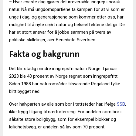
– Hver eneste dag gjøres det irreversible inngrep i norsk
natur. Nå må ungdomspartiene ta kampen for at vi som er
unge i dag, og generasjonene som kommer etter oss, har
mulighet til å nyte urørt natur og helseeffektene det gir. De
har et stort ansvar for å jobbe sammen på tvers av
politiske skillelinjer, sier Benedicte Sivertsen.
Fakta og bakgrunn
Det blir stadig mindre inngrepsfri natur i Norge. I januar
2023 ble 43 prosent av Norge regnet som inngrepsfritt.
Siden 1988 har naturområder tilsvarende Rogaland fylke
blitt bygget ned.
Over halvparten av alle som bor i tettsteder har, ifølge
SSB
,
ikke trygg tilgang til nærturterreng. For andelen som bor i
såkalte store boligbygg, som for eksempel blokker og
leilighetsbygg, er andelen så lav som 70 prosent.