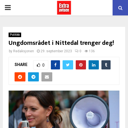
PRIMARY
MENU
Politikk
Ungdomsrådet i Nittedal trenger deg!
by
Redaksjonen
29. september 2023
0
136
SHARE
0