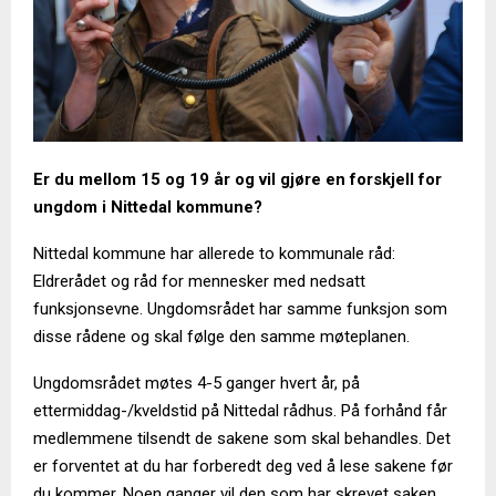
Er du mellom 15 og 19 år og vil gjøre en forskjell for
ungdom i Nittedal kommune?
Nittedal kommune har allerede to kommunale råd:
Eldrerådet og råd for mennesker med nedsatt
funksjonsevne. Ungdomsrådet har samme funksjon som
disse rådene og skal følge den samme møteplanen.
Ungdomsrådet møtes 4-5 ganger hvert år, på
ettermiddag-/kveldstid på Nittedal rådhus. På forhånd får
medlemmene tilsendt de sakene som skal behandles. Det
er forventet at du har forberedt deg ved å lese sakene før
du kommer. Noen ganger vil den som har skrevet saken