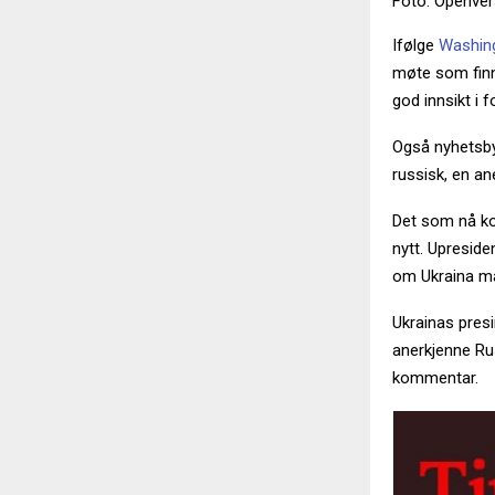
Foto: Openver
Ifølge
Washin
møte som finn
god innsikt i
Også nyhetsb
russisk, en an
Det som nå ko
nytt. Upreside
om Ukraina må
Ukrainas pres
anerkjenne Rus
kommentar.