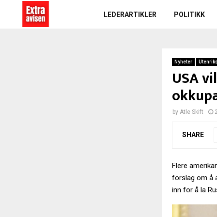
LEDERARTIKLER
POLITIKK
Nyheter
Utenrik
USA vi
okkupa
by
Atle Skift
SHARE
Flere amerika
forslag om å 
inn for å la 