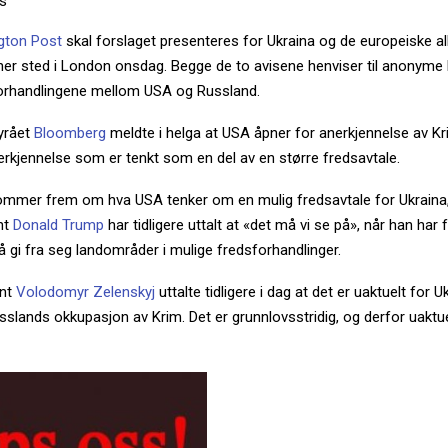
s
gton Post
skal forslaget presenteres for Ukraina og de europeiske all
er sted i London onsdag. Begge de to avisene henviser til anonyme 
 forhandlingene mellom USA og Russland.
yrået
Bloomberg
meldte i helga at USA åpner for anerkjennelse av 
erkjennelse som er tenkt som en del av en større fredsavtale.
mmer frem om hva USA tenker om en mulig fredsavtale for Ukraina, 
nt
Donald Trump
har tidligere uttalt at «det må vi se på», når han har
 gi fra seg landområder i mulige fredsforhandlinger.
int
Volodomyr Zelenskyj
uttalte tidligere i dag at det er uaktuelt for U
slands okkupasjon av Krim. Det er grunnlovsstridig, og derfor uaktuel