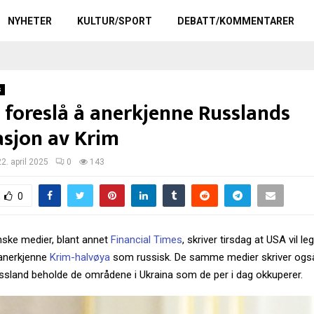
NYHETER
KULTUR/SPORT
DEBATT/KOMMENTARER
s
l foreslå å anerkjenne Russlands
sjon av Krim
22. april 2025
0
143
0
nske medier, blant annet
Financial Times
, skriver tirsdag at USA vil l
anerkjenne
Krim-halvøya
som russisk. De samme medier skriver ogs
Russland beholde de områdene i Ukraina som de per i dag okkuperer.