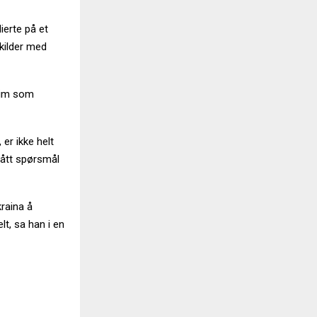
ierte på et
kilder med
Krim som
er ikke helt
 fått spørsmål
kraina å
t, sa han i en