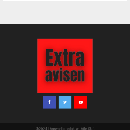
@2024 | Ansvarlig redaktør: Atle Skift