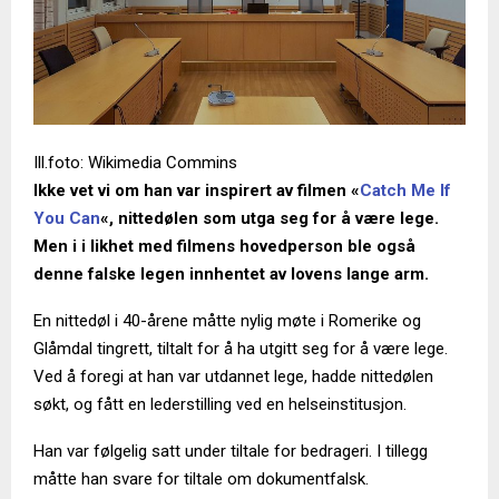
Ill.foto: Wikimedia Commins
Ikke vet vi om han var inspirert av filmen «
Catch Me If
You Can
«, nittedølen som utga seg for å være lege.
Men i i likhet med filmens hovedperson ble også
denne falske legen innhentet av lovens lange arm.
En nittedøl i 40-årene måtte nylig møte i Romerike og
Glåmdal tingrett, tiltalt for å ha utgitt seg for å være lege.
Ved å foregi at han var utdannet lege, hadde nittedølen
søkt, og fått en lederstilling ved en helseinstitusjon.
Han var følgelig satt under tiltale for bedrageri. I tillegg
måtte han svare for tiltale om dokumentfalsk.