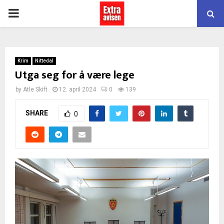
PRIMARY
MENU
Krim
Nittedal
Utga seg for å være lege
by
Atle Skift
12. april 2024
0
139
SHARE
0