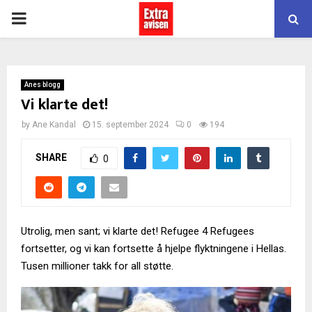
PRIMARY
MENU
Anes blogg
Vi klarte det!
by
Ane Kandal
15. september 2024
0
194
SHARE
0
Utrolig, men sant; vi klarte det! Refugee 4 Refugees
fortsetter, og vi kan fortsette å hjelpe flyktningene i Hellas.
Tusen millioner takk for all støtte.