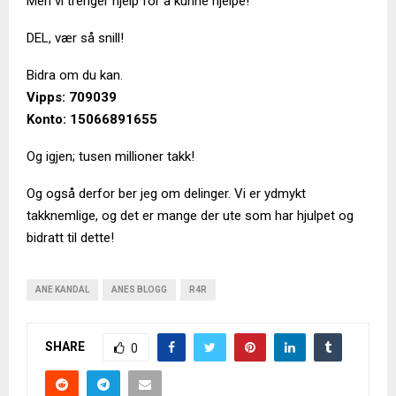
Men vi trenger hjelp for å kunne hjelpe!
DEL, vær så snill!
Bidra om du kan.
Vipps: 709039
Konto: 15066891655
Og igjen; tusen millioner takk!
Og også derfor ber jeg om delinger. Vi er ydmykt
takknemlige, og det er mange der ute som har hjulpet og
bidratt til dette!
ANE KANDAL
ANES BLOGG
R4R
SHARE
0