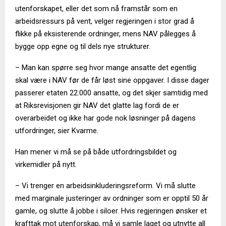
utenforskapet, eller det som nå framstår som en
arbeidsressurs på vent, velger regjeringen i stor grad å
flikke på eksisterende ordninger, mens NAV pålegges å
bygge opp egne og til dels nye strukturer.
– Man kan spørre seg hvor mange ansatte det egentlig
skal være i NAV før de får løst sine oppgaver. I disse dager
passerer etaten 22.000 ansatte, og det skjer samtidig med
at Riksrevisjonen gir NAV det glatte lag fordi de er
overarbeidet og ikke har gode nok løsninger på dagens
utfordringer, sier Kvarme.
Han mener vi må se på både utfordringsbildet og
virkemidler på nytt.
– Vi trenger en arbeidsinkluderingsreform. Vi må slutte
med marginale justeringer av ordninger som er opptil 50 år
gamle, og slutte å jobbe i siloer. Hvis regjeringen ønsker et
krafttak mot utenforskap, må vi samle laget og utnytte all