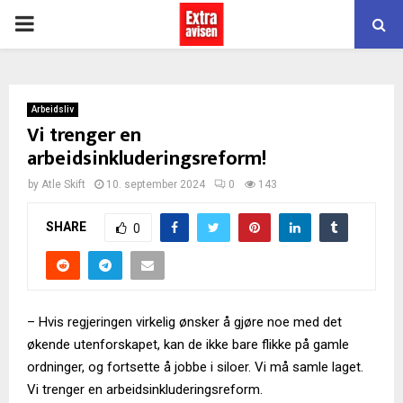
PRIMARY
MENU
Arbeidsliv
Vi trenger en
arbeidsinkluderingsreform!
by
Atle Skift
10. september 2024
0
143
SHARE
0
– Hvis regjeringen virkelig ønsker å gjøre noe med det
økende utenforskapet, kan de ikke bare flikke på gamle
ordninger, og fortsette å jobbe i siloer. Vi må samle laget.
Vi trenger en arbeidsinkluderingsreform.