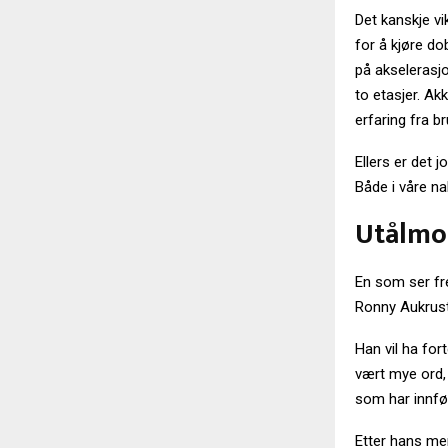
Det kanskje vi
for å kjøre d
på akseleras
to etasjer. Ak
erfaring fra b
Ellers er det j
Både i våre nab
Utålmo
En som ser fre
Ronny Aukrust
Han vil ha for
vært mye ord, 
som har innfør
Etter hans men