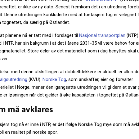
enettet. er ikke av ny dato. Senest fremkom det i en utredning foret
3. Denne utredningen konkluderte med at toetasjers tog er velegnet 
 tognettet, da særlig på Østlandet.
 at planene nå er tatt med i forslaget til
Nasjonal transportplan
(NTP).
d i NTP, har sin bakgrunn i at det i årene 2031-35 vil være behov for e
togmateriellet. Store deler av det materiellet som i dag benyttes skal 
ver.
ndelse med denne utskiftingen at dobbeltdekkere er aktuelt. er allerede
algsutredning
(KVU).
Norske Tog
, som anskaffer, eier og forvalter
riellet i Norge, mener den igangsatte utredningen vil gi dem et svar
 er løsningen når det gjelder å øke kapasiteten i tognettet på Østlan
m må avklares
sjers tog nå er inne i NTP, er det ifølge Norske Tog mye som må avkl
li en realitet på norske spor.