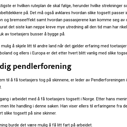
ktigste er hvilken ruteplan de skal følge, herunder hvilke strekninger
obbeltdekkere på. Det må også avklares hvordan slike togsett passer
jon og bremseeffekt samt hvordan passasjerene kan komme seg av 
kurat det siste kan neppe kreve mye utredning all den tid man har rike
ruk av toetasjers busser å bygge på.
o mulig å skjele litt til andre land når det gjelder erfaring med toetasje
oland og ellers i Europa er det etter hvert blitt vanlig med slike togse
dig pendlerforening
m til å få toetasjers tog på skinnene, er leder av Pendlerforeningen 
.
tgang i arbeidet med å få toetasjers togsett i Norge. Etter hans meni
men lite handling i denne saken. Han viser ellers til erfaringene fra d
t slike togsett på sine skinner.
ing burde det være mulig å få litt fart på arbeidet.