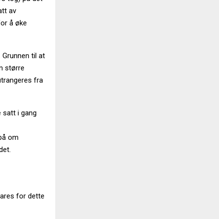
att av
for å øke
 Grunnen til at
n større
utrangeres fra
 satt i gang
 på om
det.
ares for dette