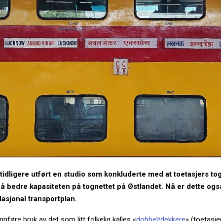
idligere utført en studio som konkluderte med at toetasjers tog
r å bedre kapasiteten på tognettet på Østlandet. Nå er dette ogs
 Nasjonal transportplan.
nføre bruk av det som litt folkelig kalles «
dobbeltdekkere
» (toetasje