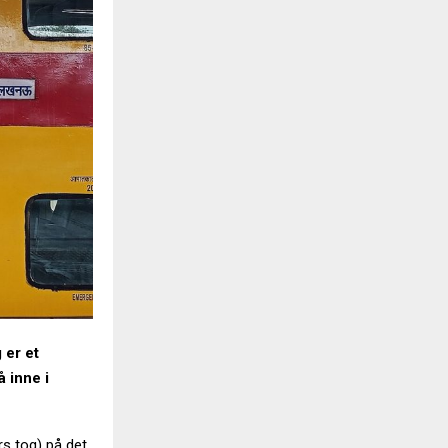
 er et
å inne i
rs tog) på det