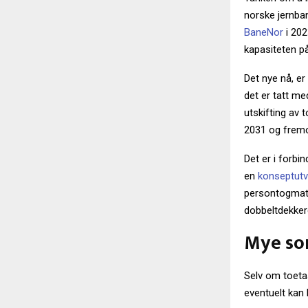
norske jernban
BaneNor
i 202
kapasiteten på
Det nye nå, er
det er tatt me
utskifting av 
2031 og fremo
Det er i forbi
en
konseptutv
persontogmate
dobbeltdekkere
Mye so
Selv om toeta
eventuelt kan b