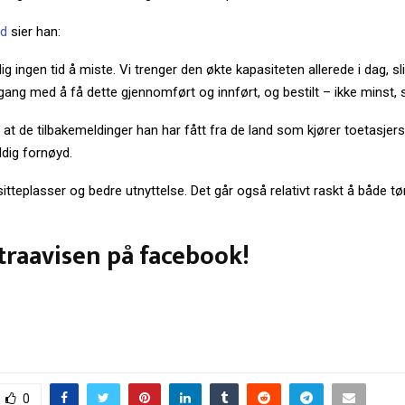
nd
sier han:
lig ingen tid å miste. Vi trenger den økte kapasiteten allerede i dag, s
ang med å få dette gjennomført og innført, og bestilt – ikke minst, s
s at de tilbakemeldinger han har fått fra de land som kjører toetasjers
ldig fornøyd.
 sitteplasser og bedre utnyttelse. Det går også relativt raskt å både 
traavisen på facebook!
0