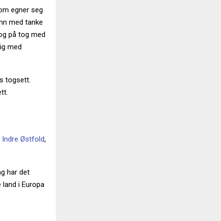
 som egner seg
 inn med tanke
og på tog med
lig med
rs togsett.
tt.
i
Indre Østfold
,
ng har det
e land i Europa