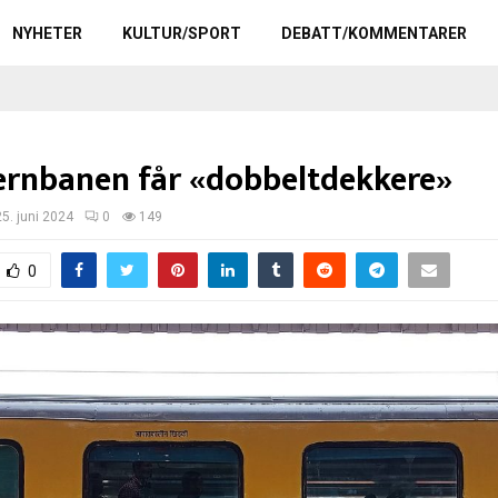
NYHETER
KULTUR/SPORT
DEBATT/KOMMENTARER
 jernbanen får «dobbeltdekkere»
25. juni 2024
0
149
0