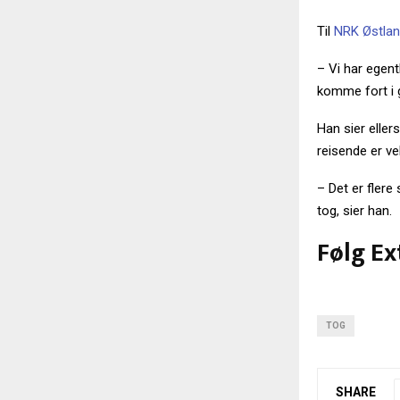
Til
NRK Østla
– Vi har egent
komme fort i g
Han sier eller
reisende er ve
– Det er flere
tog, sier han.
Følg Ex
TOG
SHARE