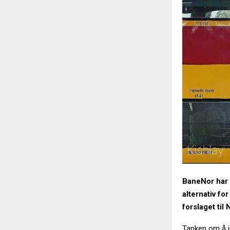
BaneNor har t
alternativ fo
forslaget til
Tanken om å in