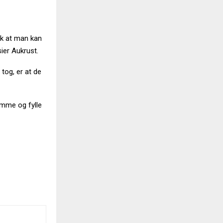
lik at man kan
ier Aukrust.
 tog, er at de
tømme og fylle