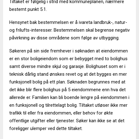
Tiltaket er følgelig i strid med kommuneplanen, nærmere
bestemt punkt 5.1.
Hensynet bak bestemmelsen er å ivareta landbruk-, natur-
og frilufts-interesser. Bestemmelsen skal begrense negativ
påvirkning av disse områdene som følge av utbygging.
Søkeren på sin side fremhever i søknaden at eiendommen
er en stor boligeiendom som er bebygget med to bolighus
samt diverse mindre skjul og garasje. Bolighuset som er i
teknisk dårlig stand ønskes revet og at det bygges en mer
funksjonell bolig på ett plan. Søknaden begrunnes med at
det ikke blir flere bolighus på 5 eiendommene enn hva det
allerede er. Familien kan bli boende lengre på eiendommen i
en funksjonell og tilrettelagt bolig. Tiltaket utløser ikke mer
trafikk til eller fra eiendommen, eller behov for økte
offentlige utgifter eller tjenester. Søker kan ikke se at det
foreligger ulemper ved dette tiltaket.