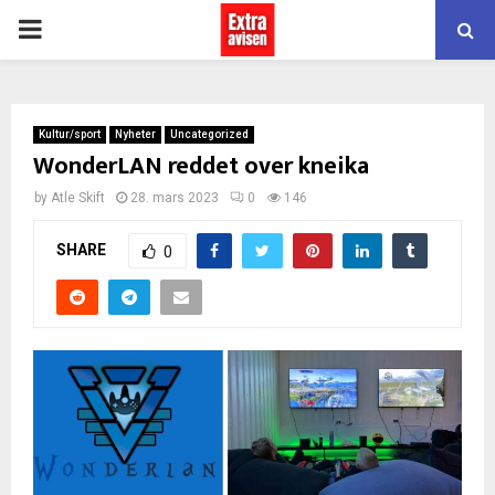
PRIMARY
MENU
Kultur/sport
Nyheter
Uncategorized
WonderLAN reddet over kneika
by
Atle Skift
28. mars 2023
0
146
SHARE
0