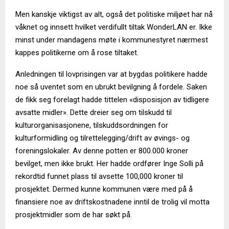
Men kanskje viktigst av alt, også det politiske miljøet har nå
våknet og innsett hvilket verdifullt tiltak WonderLAN er. Ikke
minst under mandagens møte i kommunestyret nærmest
kappes politikerne om å rose tiltaket.
Anledningen til lovprisingen var at bygdas politikere hadde
noe så uventet som en ubrukt bevilgning å fordele. Saken
de fikk seg forelagt hadde tittelen «disposisjon av tidligere
avsatte midler». Dette dreier seg om tilskudd til
kulturorganisasjonene, tilskuddsordningen for
kulturformidling og tilrettelegging/drift av øvings- og
foreningslokaler. Av denne potten er 800.000 kroner
bevilget, men ikke brukt. Her hadde ordfører Inge Solli på
rekordtid funnet plass til avsette 100,000 kroner til
prosjektet. Dermed kunne kommunen være med på å
finansiere noe av driftskostnadene inntil de trolig vil motta
prosjektmidler som de har søkt på.