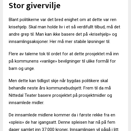
Stor givervilje
Blant politikerne var det bred enighet om at dette var ren
krisehjelp. Skal man holde liv i et så verdifullt tilbud, må det
andre grep til. Man kan ikke basere det på «krisehjelp» og
innsamlingsaksjoner. Her må mer stabile løsninger til.
Flere av talerne tok til ordet for at dette prosjektet må inn
på kommunens «vanlige» bevilgninger til ulike formål for
barn og unge.
Men dette kan tidligst skje når bygdas politikere skal
behandle neste års kommunebudsjett. Frem til da må
Nittedal Teater basere prosjektet på prosjektmidler og
innsamlede midler.
De innsamlede midlene kommer da i første rekke fra en
«spleis» de har igangsatt. Denne spleisen har nå på fem
dager samlet inn 37.000 kroner, Innsamlingen vil pågå i litt