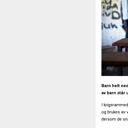
Barn helt ne
av barn står
I krigsramme
og brukes av v
dersom de sna