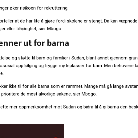
nger øker risikoen for rekruttering.
rteller at de har lite å gjøre fordi skolene er stengt. Da kan væpnede
r eller tilhørighet, sier Mbogo.
enner ut for barna
ttelse og støtte til barn og familier i Sudan, blant annet gjennom gr
kososial oppfølging og trygge møteplasser for barn. Men behovene la
e.
kker ikke til for alle barna som er rammet. Mange må gå lange avstan
å prioritere de mest alvorlige sakene, sier Mbogo.
ette mer oppmerksomhet mot Sudan og bidra til å gi barna den besk