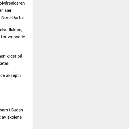
tolvårsalderen,
r, sier
 Nord-Darfur.
lve flukten,
ål for væpnede
men kilder på
tall.
de aksept i
 barn i Sudan
t av skolene