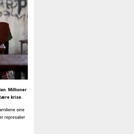
an. Millioner
tære krise.
amiliene sine
r represalier