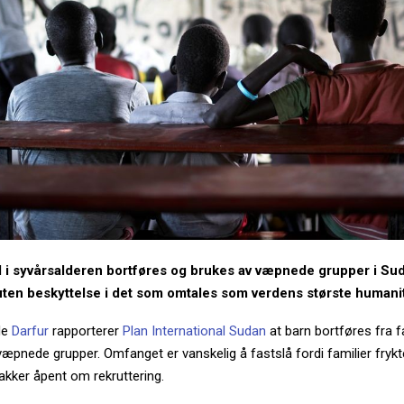
d i syvårsalderen bortføres og brukes av væpnede grupper i Sud
 uten beskyttelse i det som omtales som verdens største humani
de
Darfur
rapporterer
Plan International Sudan
at barn bortføres fra f
æpnede grupper. Omfanget er vanskelig å fastslå fordi familier frykte
kker åpent om rekruttering.