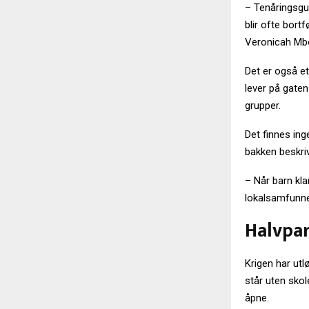
– Tenåringsgut
blir ofte bort
Veronicah Mbo
Det er også et
lever på gaten
grupper.
Det finnes ing
bakken beskri
– Når barn kl
lokalsamfunne
Halvpar
Krigen har utl
står uten sko
åpne.