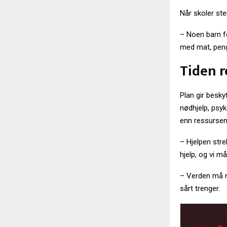
Når skoler ste
– Noen barn fo
med mat, penge
Tiden r
Plan gir besky
nødhjelp, psy
enn ressursen
– Hjelpen stre
hjelp, og vi m
– Verden må r
sårt trenger.