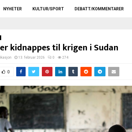
NYHETER
KULTUR/SPORT
DEBATT/KOMMENTARER
er kidnappes til krigen i Sudan
kasjon
13. februar 2026
0
274
0