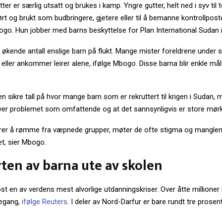
ter er særlig utsatt og brukes i kamp. Yngre gutter, helt ned i syv til 
ført og brukt som budbringere, gjetere eller til å bemanne kontrollposte
go. Hun jobber med barns beskyttelse for Plan International Sudan i
 økende antall enslige barn på flukt. Mange mister foreldrene under se
 eller ankommer leirer alene, ifølge Mbogo. Disse barna blir enkle m
en sikre tall på hvor mange barn som er rekruttert til krigen i Sudan, 
ver problemet som omfattende og at det sannsynligvis er store mørke
arer å rømme fra væpnede grupper, møter de ofte stigma og manglen
t, sier Mbogo.
ten av barna ute av skolen
øst en av verdens mest alvorlige utdanningskriser. Over åtte millioner
legang,
ifølge Reuters
. I deler av Nord-Darfur er bare rundt tre prosen