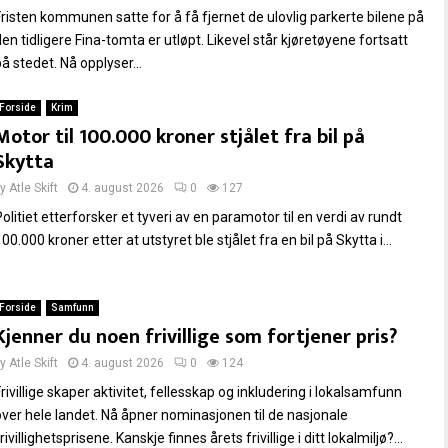
Fristen kommunen satte for å få fjernet de ulovlig parkerte bilene på
en tidligere Fina-tomta er utløpt. Likevel står kjøretøyene fortsatt
å stedet. Nå opplyser...
Forside
Krim
Motor til 100.000 kroner stjålet fra bil på
Skytta
by
Atle Skift
4. august 2026
0
127
olitiet etterforsker et tyveri av en paramotor til en verdi av rundt
00.000 kroner etter at utstyret ble stjålet fra en bil på Skytta i...
Forside
Samfunn
Kjenner du noen frivillige som fortjener pris?
by
Atle Skift
4. august 2026
0
124
rivillige skaper aktivitet, fellesskap og inkludering i lokalsamfunn
over hele landet. Nå åpner nominasjonen til de nasjonale
rivillighetsprisene. Kanskje finnes årets frivillige i ditt lokalmiljø?...