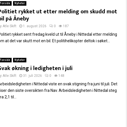
Forside
Nyheter
Politiet rykket ut etter melding om skudd mot
bil på Åneby
by
Atle Skift
1. august 2026
0
187
olitiet rykket sent fredag kveld ut til Åneby i Nittedal etter melding
m at det var skutt mot en bil. Et politihelikopter deltok i søket...
Forside
Nyheter
Svak økning i ledigheten i juli
by
Atle Skift
31. juli 2026
0
148
rbeidsledigheten i Nittedal viste en svak stigning fra juni til juli. Det
viser den siste oversikten fra Nav. Arbeidsledigheten i Nittedal steg
ra 2,1 til...