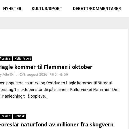
NYHETER
KULTUR/SPORT
DEBATT/KOMMENTARER
Forside
Kultur/sport
Hagle kommer til Flammen i oktober
by
Atle Skift
8. august 2026
0
59
Den populære country- og festduoen Hagle kommer til Nittedal.
Torsdag 15. oktober står de på scenen i Kulturverket Flammen. Det
lir anledning til å oppleve...
Forside
Politikk
Foreslår naturfond av millioner fra skogvern