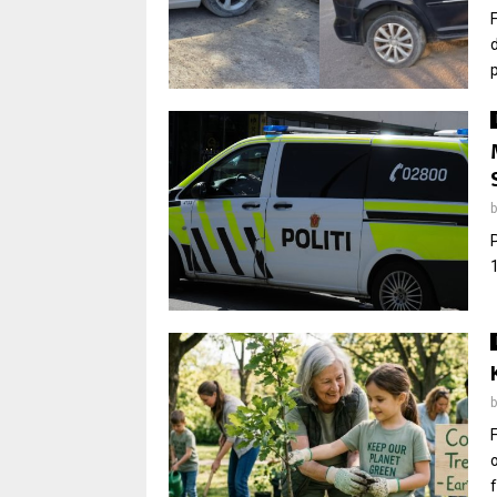
d
p
P
1
F
f