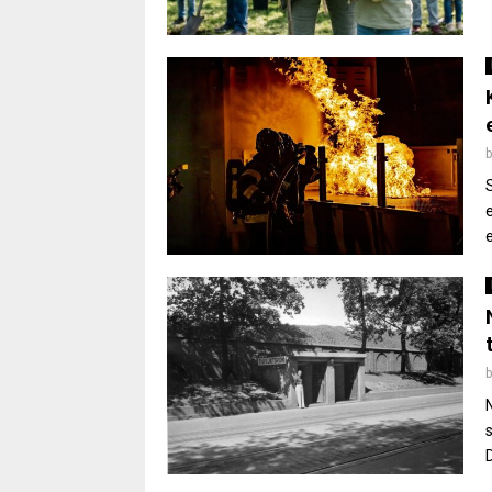
e
s
D