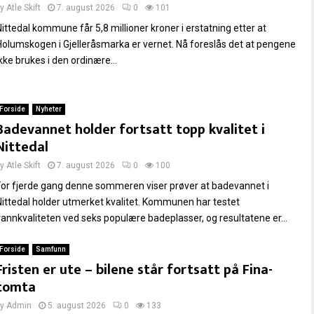
by
Atle Skift
7. august 2026
0
101
Nittedal kommune får 5,8 millioner kroner i erstatning etter at
Holumskogen i Gjelleråsmarka er vernet. Nå foreslås det at pengene
kke brukes i den ordinære...
Forside
Nyheter
Badevannet holder fortsatt topp kvalitet i
Nittedal
by
Atle Skift
7. august 2026
0
100
For fjerde gang denne sommeren viser prøver at badevannet i
Nittedal holder utmerket kvalitet. Kommunen har testet
vannkvaliteten ved seks populære badeplasser, og resultatene er...
Forside
Samfunn
Fristen er ute – bilene står fortsatt på Fina-
tomta
by
Admin
5. august 2026
0
133