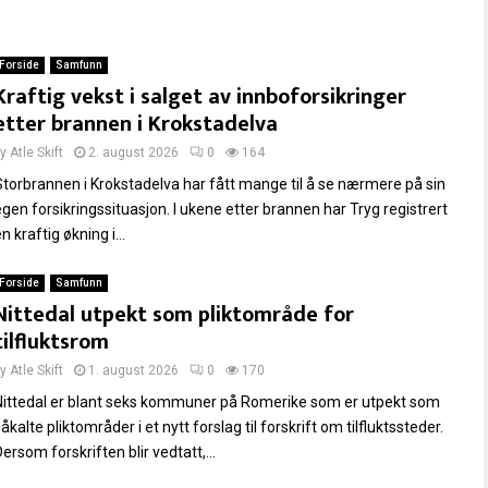
Forside
Samfunn
Kraftig vekst i salget av innboforsikringer
etter brannen i Krokstadelva
by
Atle Skift
2. august 2026
0
164
Storbrannen i Krokstadelva har fått mange til å se nærmere på sin
egen forsikringssituasjon. I ukene etter brannen har Tryg registrert
n kraftig økning i...
Forside
Samfunn
Nittedal utpekt som pliktområde for
tilfluktsrom
by
Atle Skift
1. august 2026
0
170
Nittedal er blant seks kommuner på Romerike som er utpekt som
åkalte pliktområder i et nytt forslag til forskrift om tilfluktssteder.
ersom forskriften blir vedtatt,...