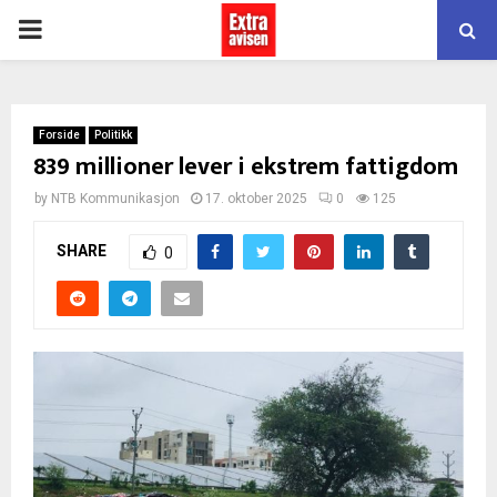
PRIMARY
MENU
Forside
Politikk
839 millioner lever i ekstrem fattigdom
by
NTB Kommunikasjon
17. oktober 2025
0
125
SHARE
0