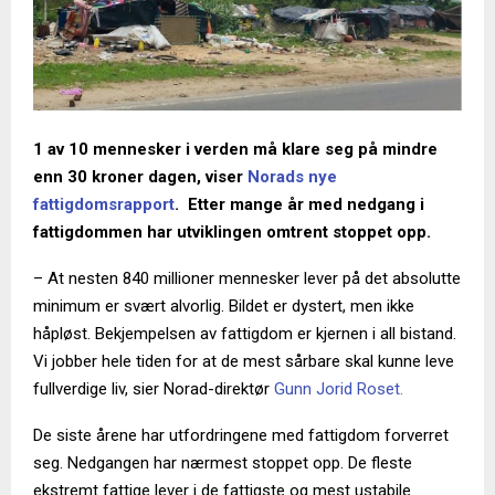
1 av 10 mennesker i verden må klare seg på mindre
enn 30 kroner dagen, viser
Norads nye
fattigdomsrapport
. Etter mange år med nedgang i
fattigdommen har utviklingen omtrent stoppet opp.
– At nesten 840 millioner mennesker lever på det absolutte
minimum er svært alvorlig. Bildet er dystert, men ikke
håpløst. Bekjempelsen av fattigdom er kjernen i all bistand.
Vi jobber hele tiden for at de mest sårbare skal kunne leve
fullverdige liv, sier Norad-direktør
Gunn Jorid Roset.
De siste årene har utfordringene med fattigdom forverret
seg. Nedgangen har nærmest stoppet opp. De fleste
ekstremt fattige lever i de fattigste og mest ustabile