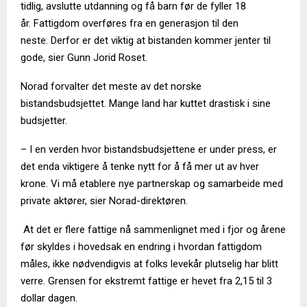
tidlig, avslutte utdanning og få barn før de fyller 18
år. Fattigdom overføres fra en generasjon til den
neste. Derfor er det viktig at bistanden kommer jenter til
gode, sier Gunn Jorid Roset.
Norad forvalter det meste av det norske
bistandsbudsjettet. Mange land har kuttet drastisk i sine
budsjetter.
– I en verden hvor bistandsbudsjettene er under press, er
det enda viktigere å tenke nytt for å få mer ut av hver
krone. Vi må etablere nye partnerskap og samarbeide med
private aktører, sier Norad-direktøren.
At det er flere fattige nå sammenlignet med i fjor og årene
før skyldes i hovedsak en endring i hvordan fattigdom
måles, ikke nødvendigvis at folks levekår plutselig har blitt
verre. Grensen for ekstremt fattige er hevet fra 2,15 til 3
dollar dagen.