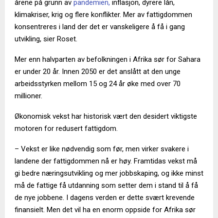
årene på grunn av
pandemien,
inflasjon, dyrere lån,
klimakriser, krig og flere konflikter. Mer av fattigdommen
konsentreres i land der det er vanskeligere å få i gang
utvikling, sier Roset.
Mer enn halvparten av befolkningen i Afrika sør for Sahara
er under 20 år. Innen 2050 er det anslått at den unge
arbeidsstyrken mellom 15 og 24 år øke med over 70
millioner.
Økonomisk vekst har historisk vært den desidert viktigste
motoren for redusert fattigdom.
– Vekst er like nødvendig som før, men virker svakere i
landene der fattigdommen nå er høy. Framtidas vekst må
gi bedre næringsutvikling og mer jobbskaping, og ikke minst
må de fattige få utdanning som setter dem i stand til å få
de nye jobbene. I dagens verden er dette svært krevende
finansielt. Men det vil ha en enorm oppside for Afrika sør