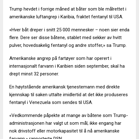
Trump hevdet i forrige måned at båter som ble målrettet i
amerikanske luftangrep i Karibia, fraktet fentanyl til USA.
«Hver båt dreper i snitt 25 000 mennesker – noen sier enda
flere. Dere ser disse båtene, stablet med sekker av hvitt
pulver, hovedsakelig fentanyl og andre stoffer,» sa Trump.
Amerikanske angrep på fartøyer som har operert i
internasjonalt farvann i Karibien siden september, skal ha
drept minst 32 personer.
En høytstående amerikansk tjenestemann med direkte
kjennskap til saken uttalte imidlertid at det ikke produseres
fentanyl i Venezuela som sendes til USA.
«Vedkommende påpekte at mange av båtene som Trump-
administrasjonen har valgt ut som mål, ikke engang har
nok drivstoff eller motorkapasitet til å nå amerikanske
farvann,» rapporterte DSN.