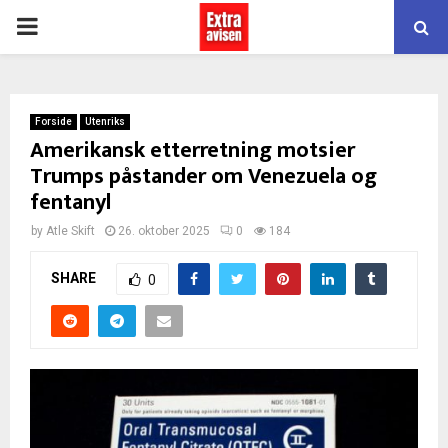
PRIMARY
MENU
Forside
Utenriks
Amerikansk etterretning motsier
Trumps påstander om Venezuela og
fentanyl
by
Atle Skift
26. oktober 2025
0
184
SHARE
0