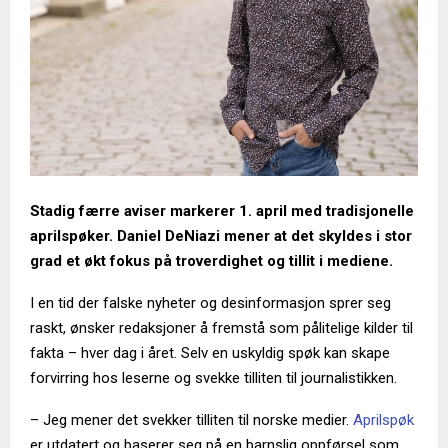
Stadig færre aviser markerer 1. april med tradisjonelle
aprilspøker. Daniel DeNiazi mener at det skyldes i stor
grad et økt fokus på troverdighet og tillit i mediene.
I en tid der falske nyheter og desinformasjon sprer seg
raskt, ønsker redaksjoner å fremstå som pålitelige kilder til
fakta – hver dag i året. Selv en uskyldig spøk kan skape
forvirring hos leserne og svekke tilliten til journalistikken.
– Jeg mener det svekker tilliten til norske medier.
Aprilspøk
er utdatert og baserer seg på en barnslig oppførsel som