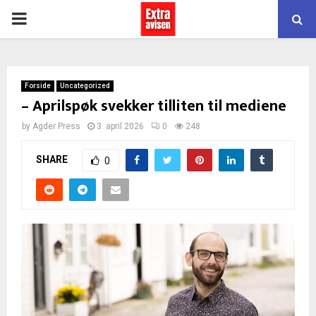
PRIMARY
MENU
Forside
Uncategorized
– Aprilspøk svekker tilliten til mediene
by
Agder Press
3. april 2026
0
248
SHARE
0