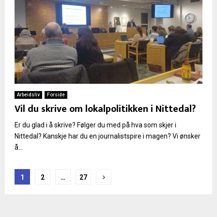
Arbeidsliv
Forside
Vil du skrive om lokalpolitikken i Nittedal?
Er du glad i å skrive? Følger du med på hva som skjer i
Nittedal? Kanskje har du en journalistspire i magen? Vi ønsker
å...
Sidepaginering
1
2
…
27