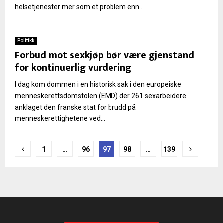
helsetjenester mer som et problem enn...
Politikk
Forbud mot sexkjøp bør være gjenstand
for kontinuerlig vurdering
I dag kom dommen i en historisk sak i den europeiske
menneskerettsdomstolen (EMD) der 261 sexarbeidere
anklaget den franske stat for brudd på
menneskerettighetene ved...
Sidepaginering
1
…
96
97
98
…
139