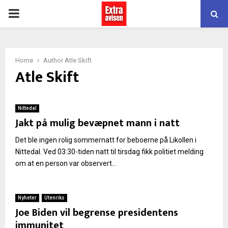
PRIMARY
MENU
Home
Author
Atle Skift
Atle Skift
Nittedal
Jakt på mulig bevæpnet mann i natt
Det ble ingen rolig sommernatt for beboerne på Likollen i
Nittedal. Ved 03:30-tiden natt til tirsdag fikk politiet melding
om at en person var observert...
Nyheter
Utenriks
Joe Biden vil begrense presidentens
immunitet