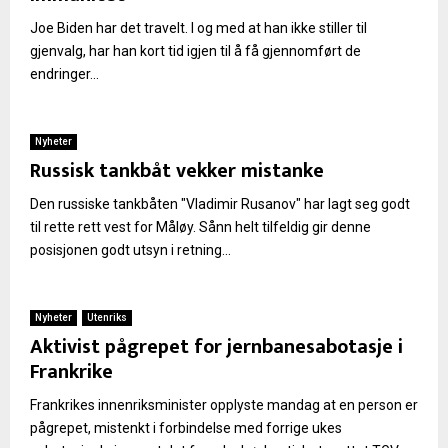
Joe Biden har det travelt. I og med at han ikke stiller til
gjenvalg, har han kort tid igjen til å få gjennomført de
endringer...
Nyheter
Russisk tankbåt vekker mistanke
Den russiske tankbåten "Vladimir Rusanov" har lagt seg godt
til rette rett vest for Måløy. Sånn helt tilfeldig gir denne
posisjonen godt utsyn i retning...
Nyheter
Utenriks
Aktivist pågrepet for jernbanesabotasje i
Frankrike
Frankrikes innenriksminister opplyste mandag at en person er
pågrepet, mistenkt i forbindelse med forrige ukes