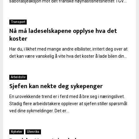
sabotasjeaksjon mot det franske høyhastishetsnettet TGV....
Transport
Nå må ladeselskapene opplyse hva det
koster
Har du, i likhet med mange andre elbilister, irritert deg over at
det kan være vanskelig å vite hva det koster å lade bilen din...
Arbeidsliv
Sjefen kan nekte deg sykepenger
En urovekkende trend er i ferd med å bre seg i næringslivet.
Stadig flere arbeidstakere opplever at sjefen stiller spørsmål
ved dine sykmeldinger. Det er...
Nyheter
Utenriks