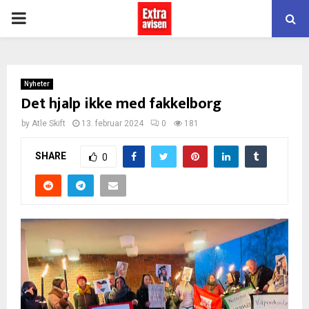
PRIMARY
MENU
Nyheter
Det hjalp ikke med fakkelborg
by
Atle Skift
13. februar 2024
0
181
SHARE
0