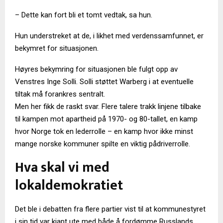
– Dette kan fort bli et tomt vedtak, sa hun.
Hun understreket at de, i likhet med verdenssamfunnet, er
bekymret for situasjonen.
Høyres bekymring for situasjonen ble fulgt opp av
Venstres Inge Solli. Solli støttet Warberg i at eventuelle
tiltak må forankres sentralt.
Men her fikk de raskt svar. Flere talere trakk linjene tilbake
til kampen mot apartheid på 1970- og 80-tallet, en kamp
hvor Norge tok en lederrolle – en kamp hvor ikke minst
mange norske kommuner spilte en viktig pådriverrolle.
Hva skal vi med
lokaldemokratiet
Det ble i debatten fra flere partier vist til at kommunestyret
i sin tid var kjapt ute med både å fordømme Russlands