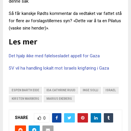
denne sak.
Så får kanskje Rødts kommentar da vedtaket var fattet stå
for flere av forslagstillernes syn? «Dette var å ta en Pilatus
(vaske sine hender)».
Les mer
Det hjalp ikke med følelsesladet appell for Gaza
SV vil ha handling lokalt mot Israels krigføring i Gaza
ESPEN BARTH EIDE
IDA CATHRINE RUUD
INGE SOLLI
ISRAEL
KIRSTEN WARBERG
MARIUS EKEBERG
SHARE
0