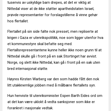
tusenvis av uskyldige barn drepes, at det er viktig at
Nittedal viser at de ikke støtter apartheidstaten Israel,
prøvde representanter for forslagstillerne å vinne gehør
hos flertallet.
Flertallet på sin side følte nok presset, men repliserte at
krigen i Gaza er utenrikspolitikk, noe som ligger utenfor hva
et kommunestyre skal befatte seg med.
Flertallsrepresentantene kunne heller ikke noen grunn til at
Nittedal skulle gå i front på en sak Stortinget har avvist.
Norge, og slett ikke Nittedal, kan gå i front på en sak uten
bred internasjonal støtte.
Høyres Kirsten Warberg var den som hadde fått den nok
litt utakknemlige jobben med å målbære flertallets syn.
Hun henviste til utenriksminister Espen Barth Eides ord om
at det kan være uklokt å vedta sanksjoner som ikke er
forankret i nasjonale vedtak.