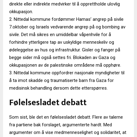
direkte eller indirekte medvirker til å opprettholde ulovlig
okkupasjon.
2. Nittedal kommune fordømmer Hamas’ angrep på sivile
7.oktober og Israels vedvarende angrep på og bombing av
sivile. Det må sikres en umiddelbar våpenhvile for å
forhindre ytterligere tap av uskyldige menneskeliv og
ødeleggelse av hus og infrastruktur. Gisler og fanger på
begge sider må også settes fri. Blokaden av Gaza og
okkupasjonen av de palestinske områdene må opphøre.
3. Nittedal kommune oppfordrer nasjonale myndigheter til
å ta imot skadde og traumatiserte barn fra Gaza for
medisinsk behandling dersom dette etterspørres.
Følelsesladet debatt
Som sist, ble det en følelsesladet debatt. Flere av talerne
fra partiene bak forslaget, argumenterte hardt. Med
argumenter om å vise medmenneselighet og solidaritet, at