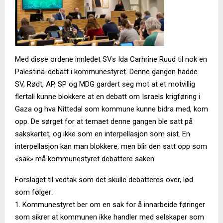
Med disse ordene innledet SVs Ida Carhrine Ruud til nok en
Palestina-debatt i kommunestyret. Denne gangen hadde
SV, Rødt, AP, SP og MDG gardert seg mot at et motvillig
flertall kunne blokkere at en debatt om Israels krigføring i
Gaza og hva Nittedal som kommune kunne bidra med, kom
opp. De sørget for at temaet denne gangen ble satt på
sakskartet, og ikke som en interpellasjon som sist. En
interpellasjon kan man blokkere, men blir den satt opp som
«sak» må kommunestyret debattere saken.
Forslaget til vedtak som det skulle debatteres over, lød
som følger:
1. Kommunestyret ber om en sak for å innarbeide føringer
som sikrer at kommunen ikke handler med selskaper som