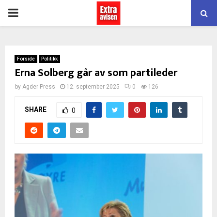
PRIMARY
MENU
Forside
Politikk
Erna Solberg går av som partileder
by
Agder Press
12. september 2025
0
126
SHARE
0