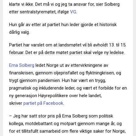
klarte vi ikke. Det må vi og jeg ta ansvar for, sier Solberg
etter sentralstyremøtet, ifølge
VG
.
Hun går av etter at partiet hun leder gjorde et historisk
dårlig valg.
Partiet har varslet om at landsmøtet vil bli avholdt 13. til 15.
februar. Det er på dette møtet partiet skal velge ny ledelse.
Erna Solberg
ledet Norge ut av ettervirkningene av
finanskrisen, gjennom oljeprisfallet og flyktningkrisen, og
trygt gjennom pandemien. Hun har vært en trygg,
pragmatisk og inkluderende leder, og vært et forbilde for en
ny generasjon Høyrepolitikere over hele landet,
skriver
partiet på Facebook
.
– Jeg har satt stor pris på Erna Solberg som politisk
kollega, motdebattant og motpart gjennom mange år, og
for et tillitsfullt samarbeid om flere viktige saker for Norge,