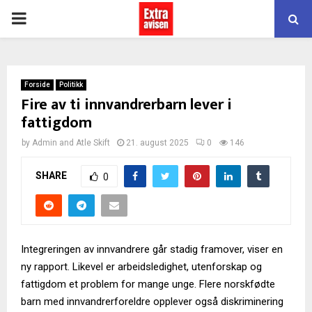
PRIMARY
MENU
Forside
Politikk
Fire av ti innvandrerbarn lever i
fattigdom
by
Admin
and
Atle Skift
21. august 2025
0
146
SHARE
0
Integreringen av innvandrere går stadig framover, viser en
ny rapport. Likevel er arbeidsledighet, utenforskap og
fattigdom et problem for mange unge. Flere norskfødte
barn med innvandrerforeldre opplever også diskriminering