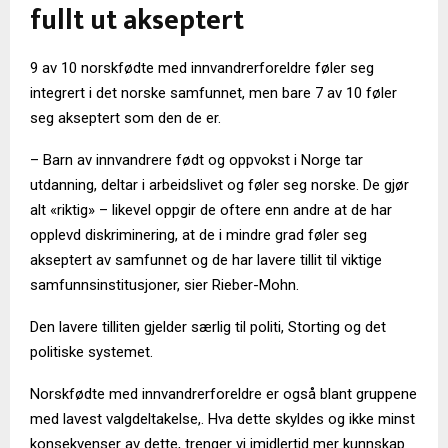
fullt ut akseptert
9 av 10 norskfødte med innvandrerforeldre føler seg
integrert i det norske samfunnet, men bare 7 av 10 føler
seg akseptert som den de er.
– Barn av innvandrere født og oppvokst i Norge tar
utdanning, deltar i arbeidslivet og føler seg norske. De gjør
alt «riktig» – likevel oppgir de oftere enn andre at de har
opplevd diskriminering, at de i mindre grad føler seg
akseptert av samfunnet og de har lavere tillit til viktige
samfunnsinstitusjoner, sier Rieber-Mohn.
Den lavere tilliten gjelder særlig til politi, Storting og det
politiske systemet.
Norskfødte med innvandrerforeldre er også blant gruppene
med lavest valgdeltakelse,. Hva dette skyldes og ikke minst
konsekvenser av dette, trenger vi imidlertid mer kunnskap