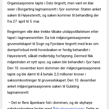
Organisasjonene tapte i Oslo tingrett, men vant en klar
seier i Borgarting lagmannsrett i fjor sommer. Staten anket
saken til Høyesterett, og saken kommer til behandling der
fra 27. april til 5. mai.
Regjeringen ville ikke trekke tilbake utslippstillatelsen etter
tapet i lagmannsretten. Da tok miljøorganisasjonene
gruveselskapet til Sogn og Fjordane tingrett med krav om
dumpeforbud inntil hovedsaken er ferdig behandlet i
Høyesterett, såkalt midlertidig forføyning. Dermed fikk
miljøstriden et nytt spor, og saken ble behandlet i fjor høst.
Den 10. november kom dommen der miljøorganisasjonene
tapte og ble dømt til å betale 2,5 millioner kroner i
saksomkostninger til gruveselskapet. Den 10. desember
anket miljøorganisasjonene saken til Gulating
lagmannsrett.
– Det er flere åpenbare feil i dommen, og de skyhøye
sakskostnadene bryter med
Århuskonvensjonen
. Dette er