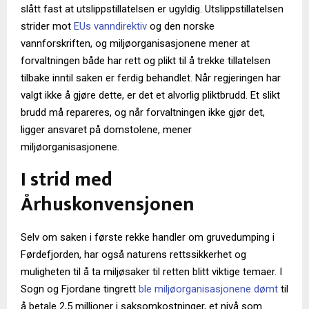
slått fast at utslippstillatelsen er ugyldig. Utslippstillatelsen
strider mot
EUs vanndirektiv
og den norske
vannforskriften, og miljøorganisasjonene mener at
forvaltningen både har rett og plikt til å trekke tillatelsen
tilbake inntil saken er ferdig behandlet. Når regjeringen har
valgt ikke å gjøre dette, er det et alvorlig pliktbrudd. Et slikt
brudd må repareres, og når forvaltningen ikke gjør det,
ligger ansvaret på domstolene, mener
miljøorganisasjonene.
I strid med
Århuskonvensjonen
Selv om saken i første rekke handler om gruvedumping i
Førdefjorden, har også naturens rettssikkerhet og
muligheten til å ta miljøsaker til retten blitt viktige temaer. I
Sogn og Fjordane tingrett
ble miljøorganisasjonene dømt
til
å betale 2,5 millioner i saksomkostninger, et nivå som