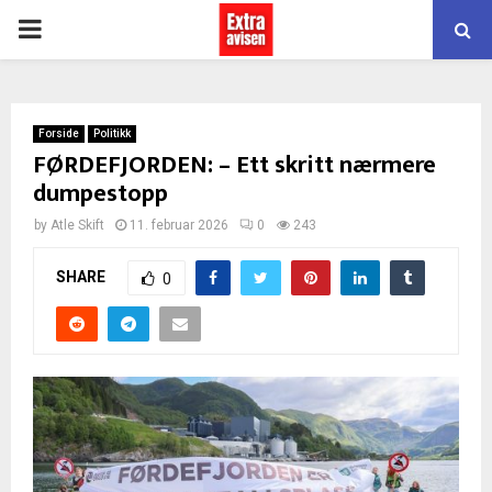
PRIMARY
MENU
Forside
Politikk
FØRDEFJORDEN: – Ett skritt nærmere
dumpestopp
by
Atle Skift
11. februar 2026
0
243
SHARE
0