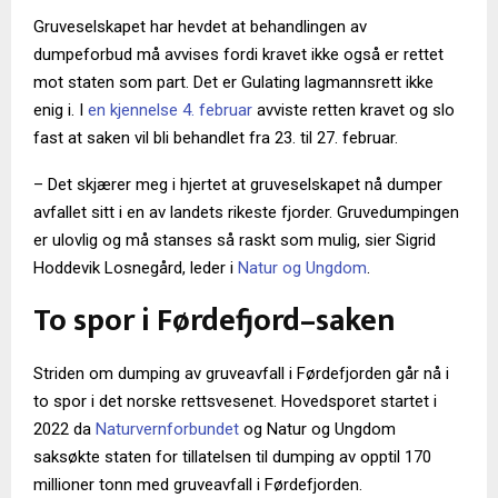
Gruveselskapet har hevdet at behandlingen av
dumpeforbud må avvises fordi kravet ikke også er rettet
mot staten som part. Det er Gulating lagmannsrett ikke
enig i. I
en kjennelse 4. februar
avviste retten kravet og slo
fast at saken vil bli behandlet fra 23. til 27. februar.
– Det skjærer meg i hjertet at gruveselskapet nå dumper
avfallet sitt i en av landets rikeste fjorder. Gruvedumpingen
er ulovlig og må stanses så raskt som mulig, sier Sigrid
Hoddevik Losnegård, leder i
Natur og Ungdom
.
To spor i Førdefjord–saken
Striden om dumping av gruveavfall i Førdefjorden går nå i
to spor i det norske rettsvesenet. Hovedsporet startet i
2022 da
Naturvernforbundet
og Natur og Ungdom
saksøkte staten for tillatelsen til dumping av opptil 170
millioner tonn med gruveavfall i Førdefjorden.