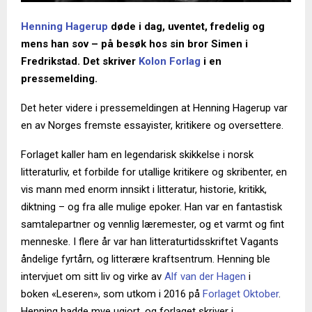
Henning Hagerup
døde i dag, uventet, fredelig og
mens han sov – på besøk hos sin bror Simen i
Fredrikstad. Det skriver
Kolon Forlag
i en
pressemelding.
Det heter videre i pressemeldingen at Henning Hagerup var
en av Norges fremste essayister, kritikere og oversettere.
Forlaget kaller ham en legendarisk skikkelse i norsk
litteraturliv, et forbilde for utallige kritikere og skribenter, en
vis mann med enorm innsikt i litteratur, historie, kritikk,
diktning – og fra alle mulige epoker. Han var en fantastisk
samtalepartner og vennlig læremester, og et varmt og fint
menneske. I flere år var han litteraturtidsskriftet Vagants
åndelige fyrtårn, og litterære kraftsentrum. Henning ble
intervjuet om sitt liv og virke av
Alf van der Hagen
i
boken «Leseren», som utkom i 2016 på
Forlaget Oktober
.
Henning hadde mye ugjort, og forlaget skriver i