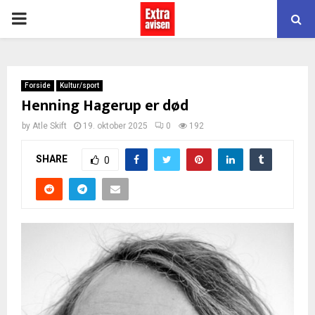
PRIMARY
MENU
Forside
Kultur/sport
Henning Hagerup er død
by
Atle Skift
19. oktober 2025
0
192
SHARE
0