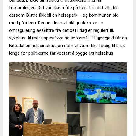
Sandaa, brukte sin taletid til et skikkelig frieri til
forsamlingen. Det var ikke måte på hvor bra det ville bli
dersom Glittre fikk bli en helsepark – og kommunen ble
med på ideen. Denne ideen vil riktignok kreve en
omregulering av Glittre fra det det i dag er regulert til,
sykehus, til mer uspesifikke helseformål. Til gjengjeld får da
Nittedal en helseinstitusjon som vil være fiks ferdig til bruk
lenge før politikerne får vedtatt å bygge ett helsehus.