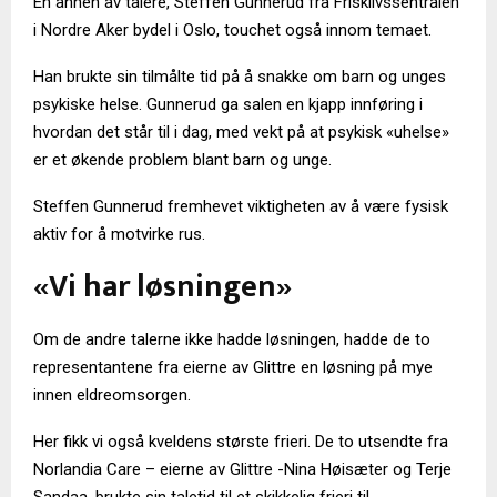
En annen av talere, Steffen Gunnerud fra Frisklivssentralen
i Nordre Aker bydel i Oslo, touchet også innom temaet.
Han brukte sin tilmålte tid på å snakke om barn og unges
psykiske helse. Gunnerud ga salen en kjapp innføring i
hvordan det står til i dag, med vekt på at psykisk «uhelse»
er et økende problem blant barn og unge.
Steffen Gunnerud fremhevet viktigheten av å være fysisk
aktiv for å motvirke rus.
«Vi har løsningen»
Om de andre talerne ikke hadde løsningen, hadde de to
representantene fra eierne av Glittre en løsning på mye
innen eldreomsorgen.
Her fikk vi også kveldens største frieri. De to utsendte fra
Norlandia Care – eierne av Glittre -Nina Høisæter og Terje