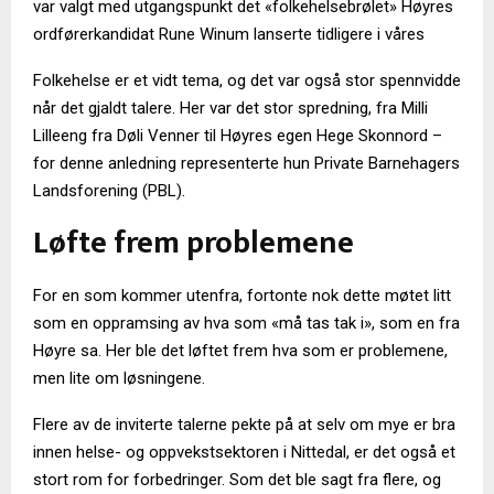
var valgt med utgangspunkt det «folkehelsebrølet» Høyres
ordførerkandidat Rune Winum lanserte tidligere i våres
Folkehelse er et vidt tema, og det var også stor spennvidde
når det gjaldt talere. Her var det stor spredning, fra Milli
Lilleeng fra Døli Venner til Høyres egen Hege Skonnord –
for denne anledning representerte hun Private Barnehagers
Landsforening (PBL).
Løfte frem problemene
For en som kommer utenfra, fortonte nok dette møtet litt
som en oppramsing av hva som «må tas tak i», som en fra
Høyre sa. Her ble det løftet frem hva som er problemene,
men lite om løsningene.
Flere av de inviterte talerne pekte på at selv om mye er bra
innen helse- og oppvekstsektoren i Nittedal, er det også et
stort rom for forbedringer. Som det ble sagt fra flere, og