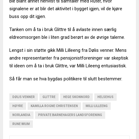
ble blant annet henvist til samtaler med Ruter, hvor
signalene er at blir det aktivitet i bygget igjen, vil de kjøre
buss opp dit igjen.
Tanken om å ta i bruk Glittre til å avlaste innen særlig
eldreomsorgen ble i liten grad berørt av de øvrige talerne.
Lengst i sin støtte gikk Milli Lilleeng fra Dølis venner. Mens
andre representanter fra pensjonistforeninger var skeptisk
til ideen om å ta i bruk Glittre, var Milli Lileeng entusiastisk.
Så får man se hva bygdas politikere til slutt bestemmer.
DØLIS VENNER
GLITTRE
HEGE SKONNORD
HELSEHUS
HØYRE
KAMILLA ROGNE CHRISTENSEN
MILLI LILLEENG
NORLANDIA
PRIVATE BARNEHAGERS LANDSFORENING
RUNE WIUM