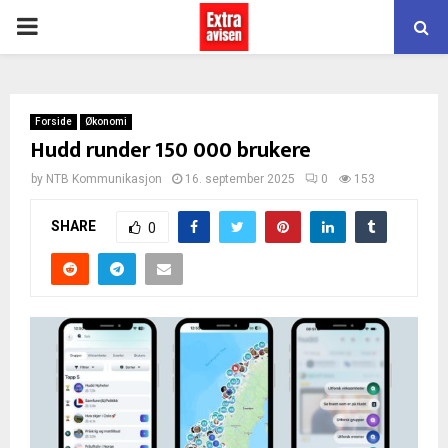
PRIMARY
MENU
Forside
Økonomi
Hudd runder 150 000 brukere
by
NTB Kommunikasjon
16. september 2025
0
153
SHARE
0