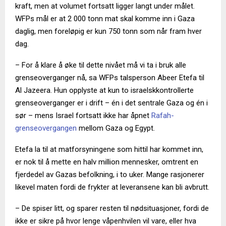
kraft, men at volumet fortsatt ligger langt under målet.
WFPs mål er at 2 000 tonn mat skal komme inn i Gaza
daglig, men foreløpig er kun 750 tonn som når fram hver
dag.
– For å klare å øke til dette nivået må vi ta i bruk alle
grenseoverganger nå, sa WFPs talsperson Abeer Etefa til
Al Jazeera. Hun opplyste at kun to israelskkontrollerte
grenseoverganger er i drift – én i det sentrale Gaza og én i
sør – mens Israel fortsatt ikke har åpnet
Rafah-
grenseovergangen
mellom Gaza og Egypt.
Etefa la til at matforsyningene som hittil har kommet inn,
er nok til å mette en halv million mennesker, omtrent en
fjerdedel av Gazas befolkning, i to uker. Mange rasjonerer
likevel maten fordi de frykter at leveransene kan bli avbrutt.
– De spiser litt, og sparer resten til nødsituasjoner, fordi de
ikke er sikre på hvor lenge våpenhvilen vil vare, eller hva