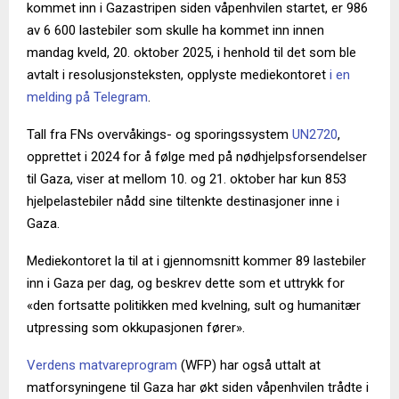
kommet inn i Gazastripen siden våpenhvilen startet, er 986
av 6 600 lastebiler som skulle ha kommet inn innen
mandag kveld, 20. oktober 2025, i henhold til det som ble
avtalt i resolusjonsteksten, opplyste mediekontoret
i en
melding på Telegram
.
Tall fra FNs overvåkings- og sporingssystem
UN2720
,
opprettet i 2024 for å følge med på nødhjelpsforsendelser
til Gaza, viser at mellom 10. og 21. oktober har kun 853
hjelpelastebiler nådd sine tiltenkte destinasjoner inne i
Gaza.
Mediekontoret la til at i gjennomsnitt kommer 89 lastebiler
inn i Gaza per dag, og beskrev dette som et uttrykk for
«den fortsatte politikken med kvelning, sult og humanitær
utpressing som okkupasjonen fører».
Verdens matvareprogram
(WFP) har også uttalt at
matforsyningene til Gaza har økt siden våpenhvilen trådte i