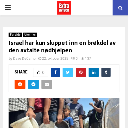
PRIMARY
MENU
Forside
Utenriks
Israel har kun sluppet inn en brøkdel av
den avtalte nødhjelpen
by
Dave DeCamp
22. oktober 2025
0
137
SHARE
0