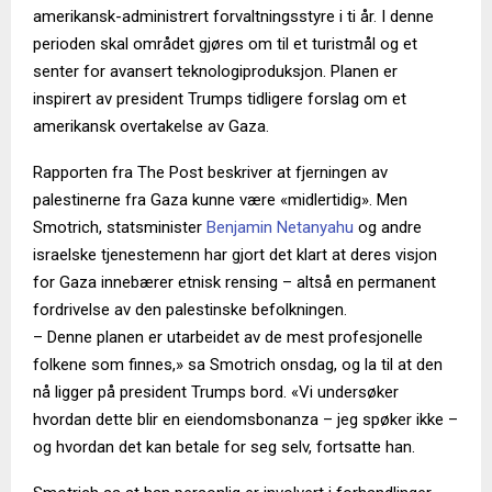
amerikansk-administrert forvaltningsstyre i ti år. I denne
perioden skal området gjøres om til et turistmål og et
senter for avansert teknologiproduksjon. Planen er
inspirert av president Trumps tidligere forslag om et
amerikansk overtakelse av Gaza.
Rapporten fra The Post beskriver at fjerningen av
palestinerne fra Gaza kunne være «midlertidig». Men
Smotrich, statsminister
Benjamin Netanyahu
og andre
israelske tjenestemenn har gjort det klart at deres visjon
for Gaza innebærer etnisk rensing – altså en permanent
fordrivelse av den palestinske befolkningen.
– Denne planen er utarbeidet av de mest profesjonelle
folkene som finnes,» sa Smotrich onsdag, og la til at den
nå ligger på president Trumps bord. «Vi undersøker
hvordan dette blir en eiendomsbonanza – jeg spøker ikke –
og hvordan det kan betale for seg selv, fortsatte han.