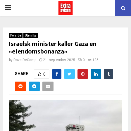
PRIMARY
MENU
Forside
Utenriks
Israelsk minister kaller Gaza en
«eiendomsbonanza»
by
Dave DeCamp
21. september 2025
0
135
SHARE
0