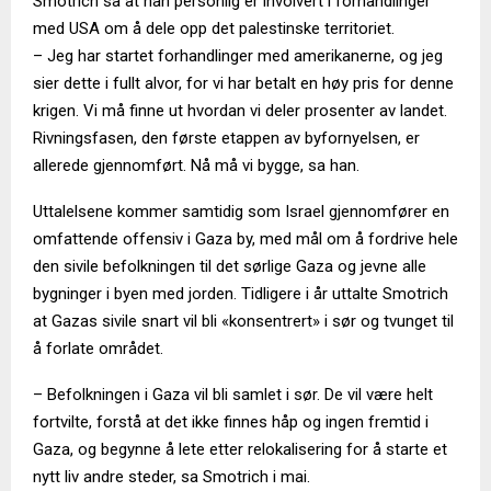
Smotrich sa at han personlig er involvert i forhandlinger
med USA om å dele opp det palestinske territoriet.
– Jeg har startet forhandlinger med amerikanerne, og jeg
sier dette i fullt alvor, for vi har betalt en høy pris for denne
krigen. Vi må finne ut hvordan vi deler prosenter av landet.
Rivningsfasen, den første etappen av byfornyelsen, er
allerede gjennomført. Nå må vi bygge, sa han.
Uttalelsene kommer samtidig som Israel gjennomfører en
omfattende offensiv i Gaza by, med mål om å fordrive hele
den sivile befolkningen til det sørlige Gaza og jevne alle
bygninger i byen med jorden. Tidligere i år uttalte Smotrich
at Gazas sivile snart vil bli «konsentrert» i sør og tvunget til
å forlate området.
– Befolkningen i Gaza vil bli samlet i sør. De vil være helt
fortvilte, forstå at det ikke finnes håp og ingen fremtid i
Gaza, og begynne å lete etter relokalisering for å starte et
nytt liv andre steder, sa Smotrich i mai.