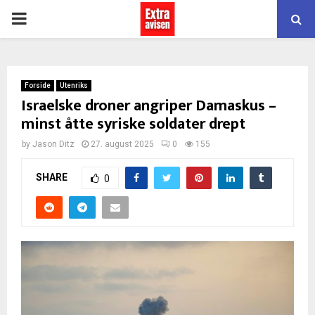
PRIMARY
MENU
Forside
Utenriks
Israelske droner angriper Damaskus –
minst åtte syriske soldater drept
by
Jason Ditz
27. august 2025
0
155
SHARE
0