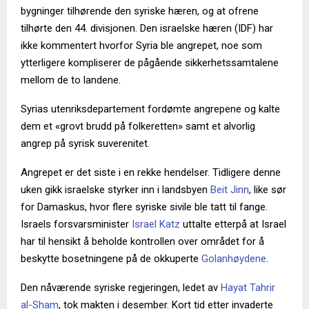
bygninger tilhørende den syriske hæren, og at ofrene
tilhørte den 44. divisjonen. Den israelske hæren (IDF) har
ikke kommentert hvorfor Syria ble angrepet, noe som
ytterligere kompliserer de pågående sikkerhetssamtalene
mellom de to landene.
Syrias utenriksdepartement fordømte angrepene og kalte
dem et «grovt brudd på folkeretten» samt et alvorlig
angrep på syrisk suverenitet.
Angrepet er det siste i en rekke hendelser. Tidligere denne
uken gikk israelske styrker inn i landsbyen
Beit Jinn
, like sør
for Damaskus, hvor flere syriske sivile ble tatt til fange.
Israels forsvarsminister
Israel Katz
uttalte etterpå at Israel
har til hensikt å beholde kontrollen over området for å
beskytte bosetningene på de okkuperte
Golanhøydene
.
Den nåværende syriske regjeringen, ledet av
Hayat Tahrir
al-Sham
, tok makten i desember. Kort tid etter invaderte