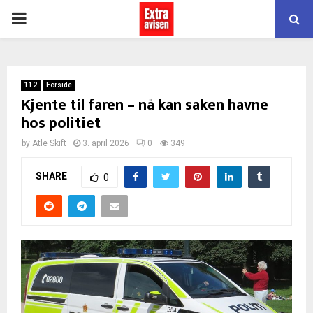
PRIMARY
MENU
112
Forside
Kjente til faren – nå kan saken havne
hos politiet
by
Atle Skift
3. april 2026
0
349
SHARE
0